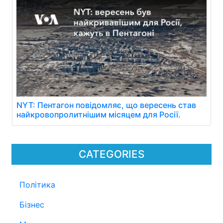
NYT: Пентагон повідомляє, що вересень став
найкровопролитнішим місяцем для Росії.
CATEGORIES
Політика
Бізнес