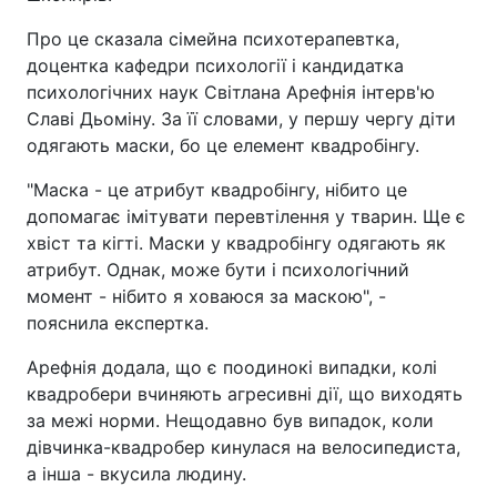
Про це сказала сімейна психотерапевтка,
доцентка кафедри психології і кандидатка
психологічних наук Світлана Арефнія інтерв'ю
Славі Дьоміну. За її словами, у першу чергу діти
одягають маски, бо це елемент квадробінгу.
"Маска - це атрибут квадробінгу, нібито це
допомагає імітувати перевтілення у тварин. Ще є
хвіст та кігті. Маски у квадробінгу одягають як
атрибут. Однак, може бути і психологічний
момент - нібито я ховаюся за маскою", -
пояснила експертка.
Арефнія додала, що є поодинокі випадки, колі
квадробери вчиняють агресивні дії, що виходять
за межі норми. Нещодавно був випадок, коли
дівчинка-квадробер кинулася на велосипедиста,
а інша - вкусила людину.