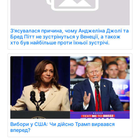
З'ясувалася причина, чому Анджеліна Джолі та
Бред Пітт не зустрінуться у Венеції, а також
хто був найбільше проти їхньої зустрічі.
Вибори у США: Чи дійсно Трамп вирвався
вперед?