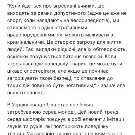
"Коли йдеться про агресивні вчинки, що
виходять за рамки допустимого (адже це вже не
спорт, коли нападають на велосипедистів), ми
стикаємося з адміністративними
правопорушеннями, які можуть межувати з
кримінальними. Це створює загрозу для життя
людей. Такі випадки рідкісні, але їх обговорюють,
оскільки порушується питання безпеки. Коли
хтось наслідує поведінку тварин, це може бути
цікаво спостерігати, але якщо це починає
загрожувати твоїй безпеці, то ставлення до
таких дій повинно бути негативним," - зазначила
психотерапевт.
В Україні квадробіка стає все більш
затребуваною серед молоді. Цей новий тренд
серед школярів поєднує в собі елементи імітації
звуків та рухів, які повторюють поведінку
тварин. Унікальною рисою цього напрямку є те,