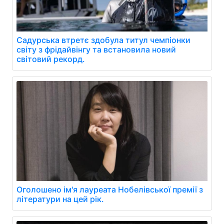
Садурська втретє здобула титул чемпіонки
світу з фрідайвінгу та встановила новий
світовий рекорд.
Оголошено ім'я лауреата Нобелівської премії з
літератури на цей рік.