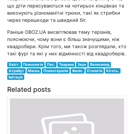
що діти пересуваються на чотирьох кінцівках та
виконують різноманітні трюки, такі як стрибки
через перешкоди та швидкий біг.
Раніше OBOZ.UA висвітлював тему теріанів,
пояснюючи, чому вони є більш значущими, ніж
квадробери. Крім того, ми також розглядали, хто
такі фурі та які у них відмінності від квадроберів.
Хвіст.
Психологія
Пес.
Тварина
Звук
Велосипед
Атрибут
Маска
Психотерапія
Феліс.
Етологія
Кіготь.
Імітація
Related posts