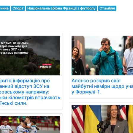
ччина
Спорт
Національна збірна Франції з футболу
Стамбул
Алонсо розкрив свої
рито інформацію про
майбутні наміри щодо уча
нний відступ ЗСУ на
у Формулі-1.
ровському напрямку:
ьки кілометрів втрачають
їнські сили.