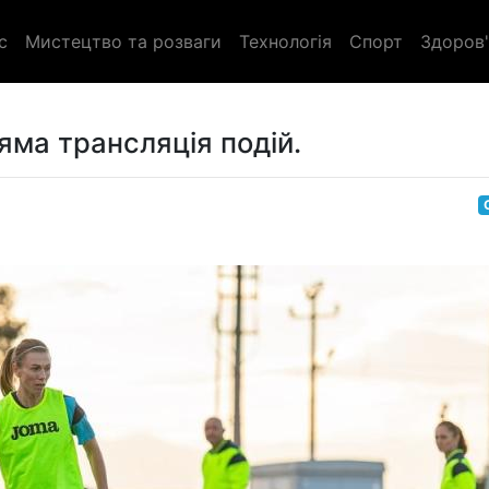
с
Мистецтво та розваги
Технологія
Спорт
Здоров'
яма трансляція подій.