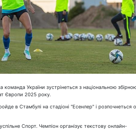
на команда України зустрінеться з національною збірно
ат Європи 2025 року.
йде в Стамбулі на стадіоні "Есенлер" і розпочнеться 
успільне Спорт. Чемпіон організує текстову онлайн-