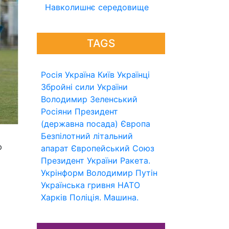
Навколишнє середовище
TAGS
Росія
Україна
Київ
Українці
Збройні сили України
Володимир Зеленський
Росіяни
Президент
(державна посада)
Європа
Безпілотний літальний
ю
апарат
Європейський Союз
Президент України
Ракета.
Укрінформ
Володимир Путін
о
Українська гривня
НАТО
Харків
Поліція.
Машина.