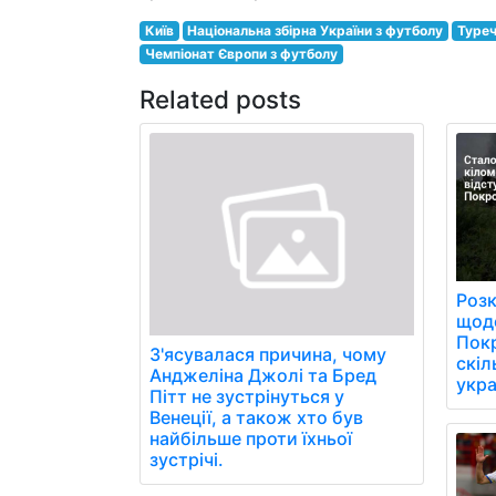
Київ
Національна збірна України з футболу
Туре
Чемпіонат Європи з футболу
Related posts
Розк
щоде
Пок
З'ясувалася причина, чому
скіл
Анджеліна Джолі та Бред
укра
Пітт не зустрінуться у
Венеції, а також хто був
найбільше проти їхньої
зустрічі.