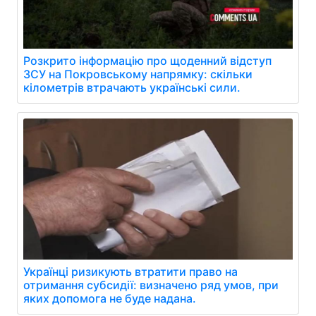
Розкрито інформацію про щоденний відступ
ЗСУ на Покровському напрямку: скільки
кілометрів втрачають українські сили.
Українці ризикують втратити право на
отримання субсидії: визначено ряд умов, при
яких допомога не буде надана.