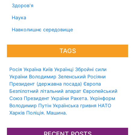
Здоров'я
Наука
Навколишнє середовище
TAGS
Росія
Україна
Київ
Українці
Збройні сили
України
Володимир Зеленський
Росіяни
Президент (державна посада)
Європа
Безпілотний літальний апарат
Європейський
Союз
Президент України
Ракета.
Укрінформ
Володимир Путін
Українська гривня
НАТО
Харків
Поліція.
Машина.
RECENT POSTS