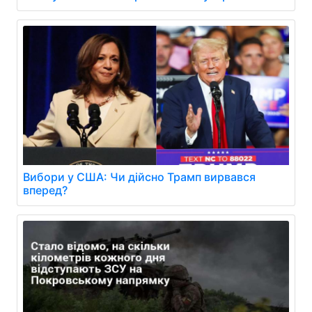
Вибори у США: Чи дійсно Трамп вирвався
вперед?