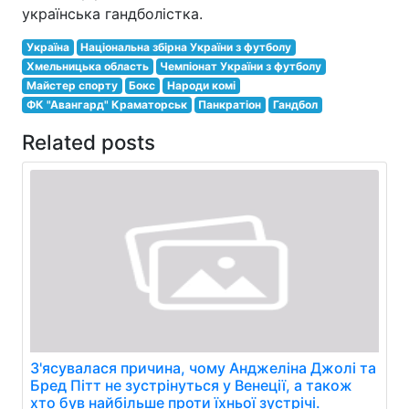
українська гандболістка.
Україна
Національна збірна України з футболу
Хмельницька область
Чемпіонат України з футболу
Майстер спорту
Бокс
Народи комі
ФК "Авангард" Краматорськ
Панкратіон
Гандбол
Related posts
З'ясувалася причина, чому Анджеліна Джолі та
Бред Пітт не зустрінуться у Венеції, а також
хто був найбільше проти їхньої зустрічі.