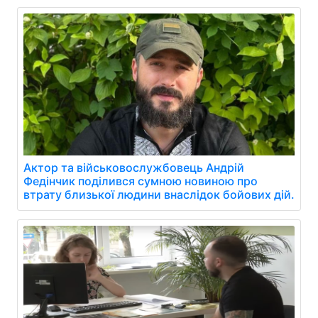
Актор та військовослужбовець Андрій
Федінчик поділився сумною новиною про
втрату близької людини внаслідок бойових дій.