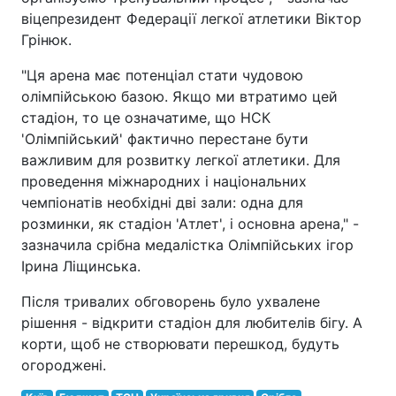
віцепрезидент Федерації легкої атлетики Віктор
Грінюк.
"Ця арена має потенціал стати чудовою
олімпійською базою. Якщо ми втратимо цей
стадіон, то це означатиме, що НСК
'Олімпійський' фактично перестане бути
важливим для розвитку легкої атлетики. Для
проведення міжнародних і національних
чемпіонатів необхідні дві зали: одна для
розминки, як стадіон 'Атлет', і основна арена," -
зазначила срібна медалістка Олімпійських ігор
Ірина Ліщинська.
Після тривалих обговорень було ухвалене
рішення - відкрити стадіон для любителів бігу. А
корти, щоб не створювати перешкод, будуть
огороджені.