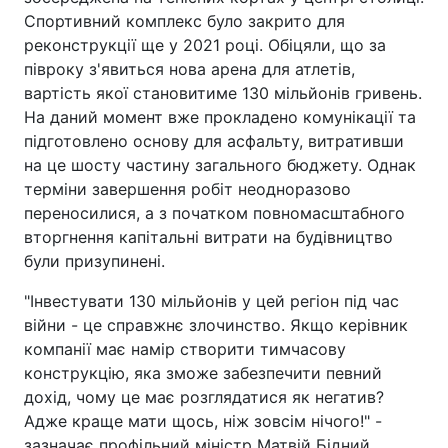
Спортивний комплекс було закрито для
реконструкції ще у 2021 році. Обіцяли, що за
півроку з'явиться нова арена для атлетів,
вартість якої становитиме 130 мільйонів гривень.
На даний момент вже прокладено комунікації та
підготовлено основу для асфальту, витративши
на це шосту частину загального бюджету. Однак
терміни завершення робіт неодноразово
переносилися, а з початком повномасштабного
вторгнення капітальні витрати на будівництво
були призупинені.
"Інвестувати 130 мільйонів у цей регіон під час
війни - це справжнє злочинство. Якщо керівник
компанії має намір створити тимчасову
конструкцію, яка зможе забезпечити певний
дохід, чому це має розглядатися як негатив?
Адже краще мати щось, ніж зовсім нічого!" -
зазначає профільний міністр Матвій Бідний.