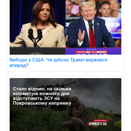
Вибори у США: Чи дійсно Трамп вирвався
вперед?