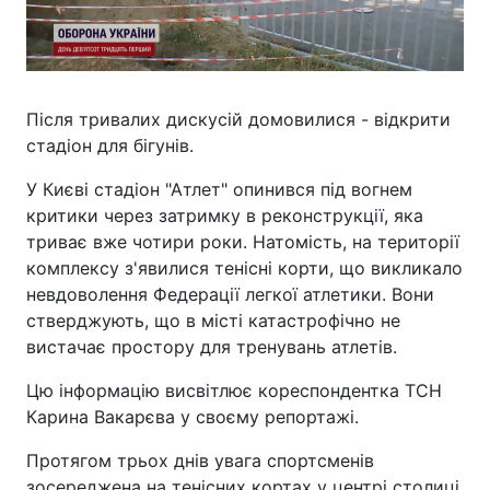
Після тривалих дискусій домовилися - відкрити
стадіон для бігунів.
У Києві стадіон "Атлет" опинився під вогнем
критики через затримку в реконструкції, яка
триває вже чотири роки. Натомість, на території
комплексу з'явилися тенісні корти, що викликало
невдоволення Федерації легкої атлетики. Вони
стверджують, що в місті катастрофічно не
вистачає простору для тренувань атлетів.
Цю інформацію висвітлює кореспондентка ТСН
Карина Вакарєва у своєму репортажі.
Протягом трьох днів увага спортсменів
зосереджена на тенісних кортах у центрі столиці.