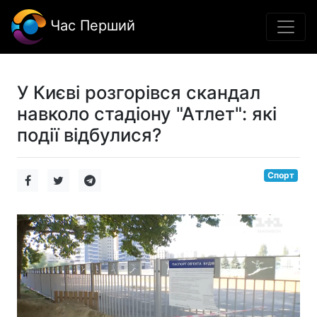
Час Перший
У Києві розгорівся скандал
навколо стадіону "Атлет": які
події відбулися?
Спорт