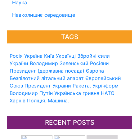
Наука
Навколишнє середовище
TAGS
Росія
Україна
Київ
Українці
Збройні сили
України
Володимир Зеленський
Росіяни
Президент (державна посада)
Європа
Безпілотний літальний апарат
Європейський
Союз
Президент України
Ракета.
Укрінформ
Володимир Путін
Українська гривня
НАТО
Харків
Поліція.
Машина.
RECENT POSTS