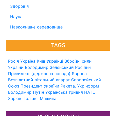
Здоров'я
Наука
Навколишнє середовище
TAGS
Росія
Україна
Київ
Українці
Збройні сили
України
Володимир Зеленський
Росіяни
Президент (державна посада)
Європа
Безпілотний літальний апарат
Європейський
Союз
Президент України
Ракета.
Укрінформ
Володимир Путін
Українська гривня
НАТО
Харків
Поліція.
Машина.