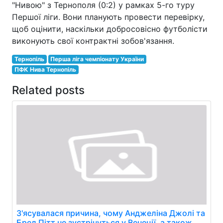
"Нивою" з Тернополя (0:2) у рамках 5-го туру
Першої ліги. Вони планують провести перевірку,
щоб оцінити, наскільки добросовісно футболісти
виконують свої контрактні зобов'язання.
Тернопіль
Перша ліга чемпіонату України
ПФК Нива Тернопіль
Related posts
З'ясувалася причина, чому Анджеліна Джолі та
Бред Пітт не зустрінуться у Венеції, а також