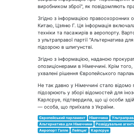
виробником зброї", як повідомляють пр
Згідно з інформацією правоохоронних о
Китаю, Цзяню Г. Ця інформація включала
техніки та пасажирів в аеропорту. Варт
з ультраправої партії "Альтернатива для
підозрою в шпигунстві.
Згідно з інформацією, наданою прокур
опозиціонерами в Німеччині. Крім того,
ухвалені рішення Європейського парлам
Не так давно у Німеччині стало відомо 
підозрюють у зборі відомостей для іно
Карлсруе, підтвердила, що ці особи зд
— особа, що приїхала з України.
Європейський парламент
Німеччина
Ультраправа
Альтернатива для Німеччини
Розвідувальне агент
Аеропорт Галле
Лейпциг
Карлсруе