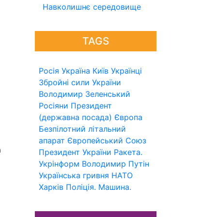
Навколишнє середовище
TAGS
Росія
Україна
Київ
Українці
Збройні сили України
Володимир Зеленський
Росіяни
Президент
(державна посада)
Європа
Безпілотний літальний
апарат
Європейський Союз
а
Президент України
Ракета.
Укрінформ
Володимир Путін
Українська гривня
НАТО
Харків
Поліція.
Машина.