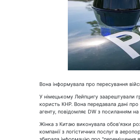
Вона інформувала про пересування вій
У німецькому Лейпцигу заарештували гр
користь КНР. Вона передавала дані про
агенту, повідомляє DW з посиланням на
Жінка з Китаю виконувала обов'язки ро
компанії з логістичних послуг в аероп
збирала інформацію про "переміщення ві