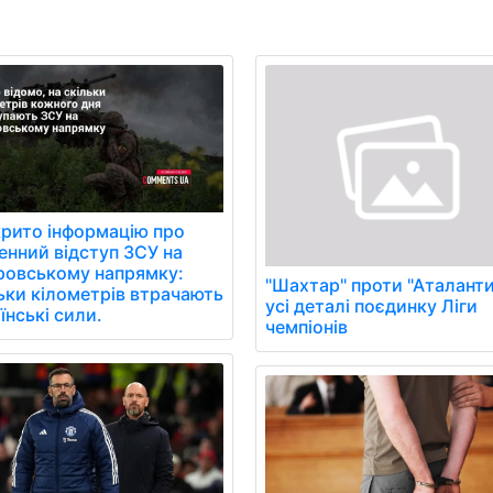
рито інформацію про
нний відступ ЗСУ на
ровському напрямку:
"Шахтар" проти "Аталанти
ьки кілометрів втрачають
усі деталі поєдинку Ліги
їнські сили.
чемпіонів