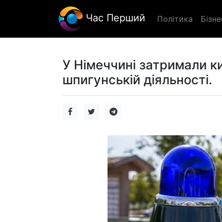
Час Перший
Політика
Бізне
У Німеччині затримали к
шпигунській діяльності.