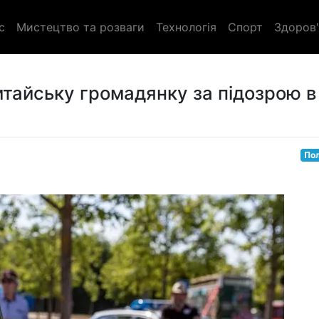
с
Мистецтво та розваги
Технологія
Спорт
Здоров'
итайську громадянку за підозрою в
Пол