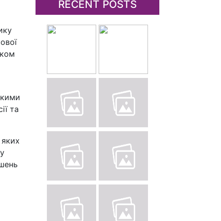
RECENT POSTS
ику
кової
иком
ькими
ії та
 яких
 у
ішень