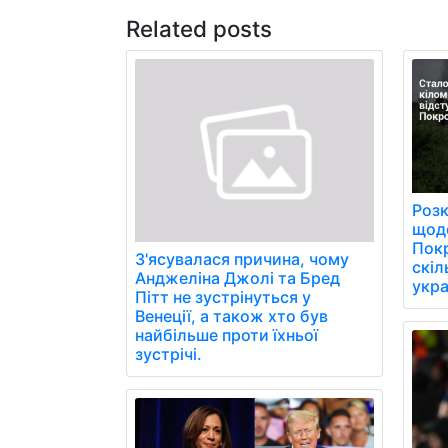
Related posts
Розк
щоде
Пок
З'ясувалася причина, чому
скіл
Анджеліна Джолі та Бред
укра
Пітт не зустрінуться у
Венеції, а також хто був
найбільше проти їхньої
зустрічі.