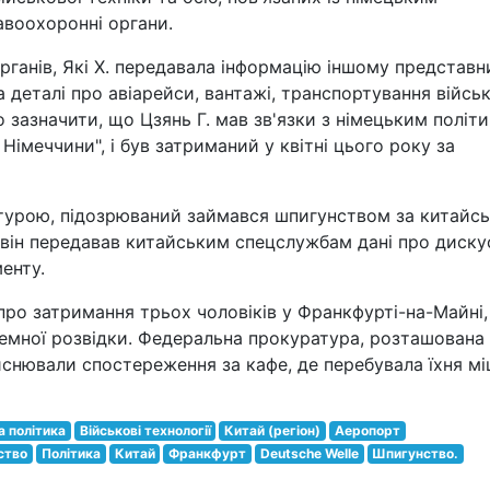
авоохоронні органи.
рганів, Які Х. передавала інформацію іншому представн
 деталі про авіарейси, вантажі, транспортування війсь
о зазначити, що Цзянь Г. мав зв'язки з німецьким політ
 Німеччини", і був затриманий у квітні цього року за
атурою, підозрюваний займався шпигунством за китайс
 він передавав китайським спецслужбам дані про дискус
енту.
про затримання трьох чоловіків у Франкфурті-на-Майні,
земної розвідки. Федеральна прокуратура, розташована
ійснювали спостереження за кафе, де перебувала їхня м
 політика
Військові технології
Китай (регіон)
Аеропорт
ство
Політика
Китай
Франкфурт
Deutsche Welle
Шпигунство.