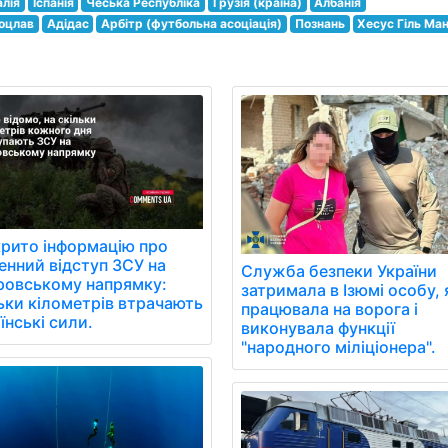
алія
Іспанія
Чеська Республіка
Грузія (країна)
Албанія
оцлав
Адідас
Арбітр (футбольна асоціація)
Познань
Хесус Гіль Ма
рито інформацію про
нний відступ ЗСУ на
Служба безпеки України
ровському напрямку:
затримала в Ізюмі особу, 
ьки кілометрів втрачають
працювала на ворога і
їнські сили.
виконувала функції
"народного міліціонера".