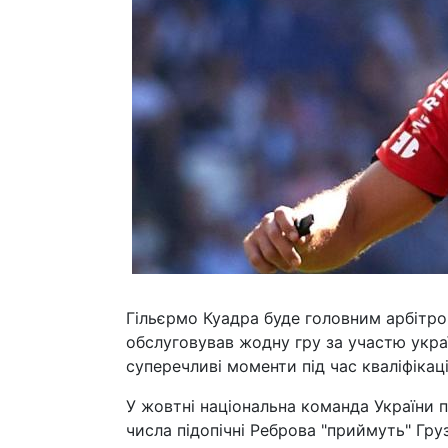
Гільєрмо Куадра буде головним арбітром
обслуговував жодну гру за участю украї
суперечливі моменти під час кваліфікац
У жовтні національна команда України п
числа підопічні Реброва "приймуть" Груз