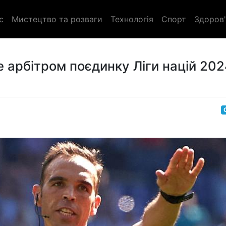
с
Мистецтво та розваги
Технологія
Спорт
Здоров'
де арбітром поєдинку Ліги націй 202