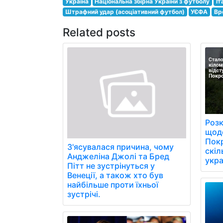
Україна
Національна збірна України з футболу
Іт
Штрафний удар (асоціативний футбол)
УЄФА
Вр
Related posts
Розк
щоде
Пок
З'ясувалася причина, чому
скіл
Анджеліна Джолі та Бред
укра
Пітт не зустрінуться у
Венеції, а також хто був
найбільше проти їхньої
зустрічі.