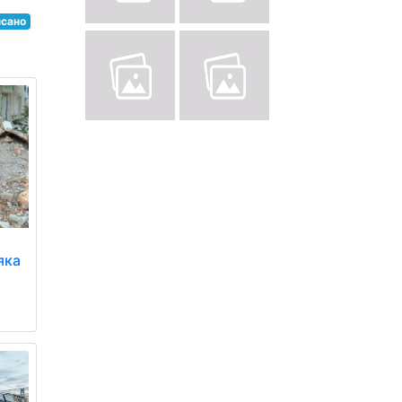
нсано
яка