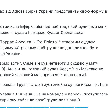
х від Adidas збірна України представить свою форму в
 отримала інформацію про арбітра, який судитиме матч 
нського суддю Гільєрмо Куадрі Фернандеса.
Поррас Аюсо та Іньїго Прієто. Четвертим суддею
. Цьому 40-річному арбітру ще не доводилося бути
ої України.
єрмо встиг. Саме він був четвертим суддею у матчі
0:0). Ані він, ані головний суддя Хесус Хіль Мансано не
ваний час, який мав призвести до пенальті.
равала Грузії: історія зустрічей із суперником по Лізі 
вала в Лізі націй. Наша команда у вересні поступилась
 турнірну таблицю своєї групи дивізіону В.