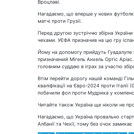
Вроцлаві.
Нагадаємо, що вперше у нових футболка
матчі проти Грузії.
Перед другою зустріччю збірна України
чехами. УЄФА призначив на цю гру іспа
Йому на допомогу прийдуть Гуадалупе 
призначений Мігель Анхель Ортіс Аріас
головним суддею в іграх за участю збірн
Втім перейти дорогу нашій команді Гіль
кваліфікації на Євро-2024 проти Італії (
побачили фол проти Мудрика у компенсо
Читайте також Україна ще ніколи не прог
Нагадаємо, що Україна провально старту
Албанії та Чехії, тому без очок замикає