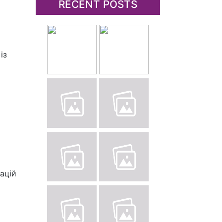
RECENT POSTS
із
націй