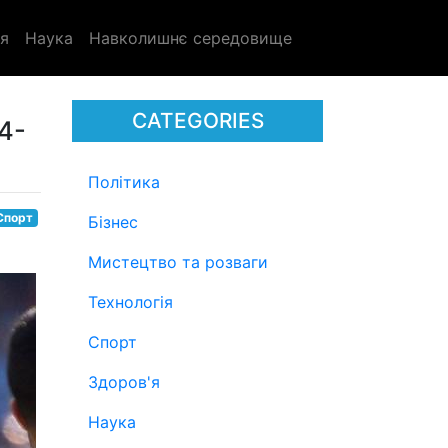
я
Наука
Навколишнє середовище
CATEGORIES
4-
Політика
Спорт
Бізнес
Мистецтво та розваги
Технологія
Спорт
Здоров'я
Наука