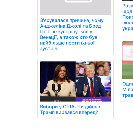
Розк
щоде
Пок
З'ясувалася причина, чому
скіл
Анджеліна Джолі та Бред
укра
Пітт не зустрінуться у
Венеції, а також хто був
найбільше проти їхньої
зустрічі.
Один
Міл
трав
Вибори у США: Чи дійсно
Трамп вирвався вперед?