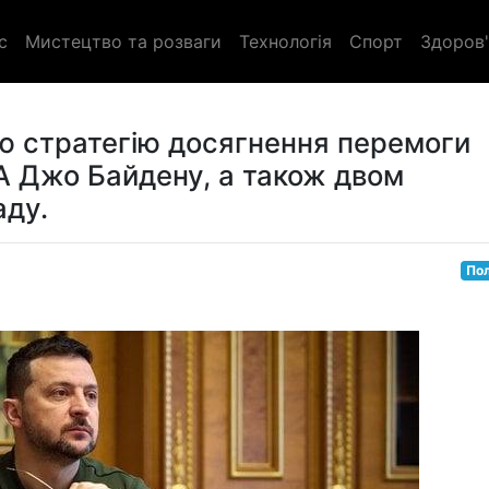
с
Мистецтво та розваги
Технологія
Спорт
Здоров'
ю стратегію досягнення перемоги
 Джо Байдену, а також двом
аду.
Пол