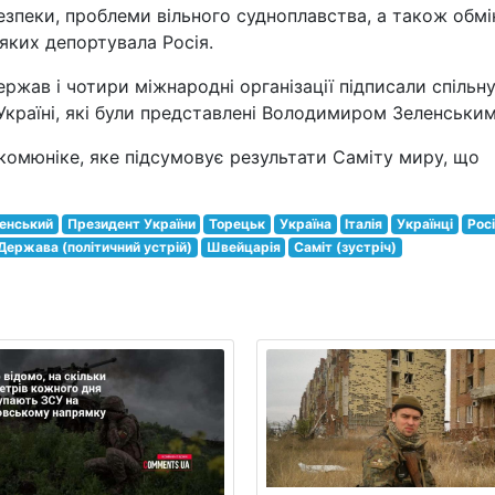
езпеки, проблеми вільного судноплавства, а також обмі
яких депортувала Росія.
ержав і чотири міжнародні організації підписали спільн
Україні, які були представлені Володимиром Зеленським
 комюніке, яке підсумовує результати Саміту миру, що
енський
Президент України
Торецьк
Україна
Італія
Українці
Рос
Держава (політичний устрій)
Швейцарія
Саміт (зустріч)