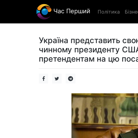
Час Перший
Політика
Бізне
Україна представить сво
чинному президенту США
претендентам на цю пос