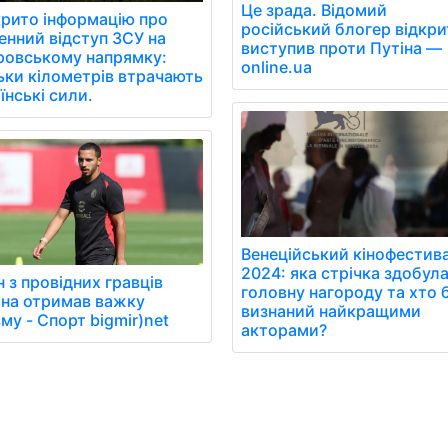
Це зрада. Відомий
рито інформацію про
російський блогер відкри
нний відступ ЗСУ на
виступив проти Путіна —
ровському напрямку:
online.ua
ьки кілометрів втрачають
їнські сили.
Венеційський кінофестив
2024: яка стрічка здобул
 з провідних гравців
головну нагороду та хто 
ана отримав важку
визнаний найкращими
му - Спорт bigmir)net
акторами?