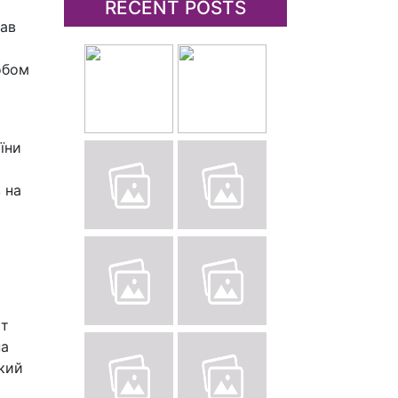
RECENT POSTS
мав
обом
їни
 на
іт
на
ький