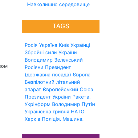
Навколишнє середовище
TAGS
Росія
Україна
Київ
Українці
Збройні сили України
Володимир Зеленський
вом
Росіяни
Президент
(державна посада)
Європа
Безпілотний літальний
апарат
Європейський Союз
Президент України
Ракета.
-
Укрінформ
Володимир Путін
Українська гривня
НАТО
Харків
Поліція.
Машина.