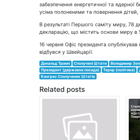
забезпечення енергетичної та ядерної б
усіма полоненими та повернення дітей, 
В результаті Першого саміту миру, 78 д
декларацію, що містить основи миру в 
16 червня Офіс президента опублікував
відбувся у Швейцарії.
Дональд Трамп
Сполучені Штати
Володимир Зел
Президент (державна посада)
Терор (політика)
Конгрес Сполучених Штатів
Related posts