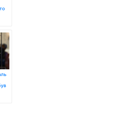
то
аль
а
був