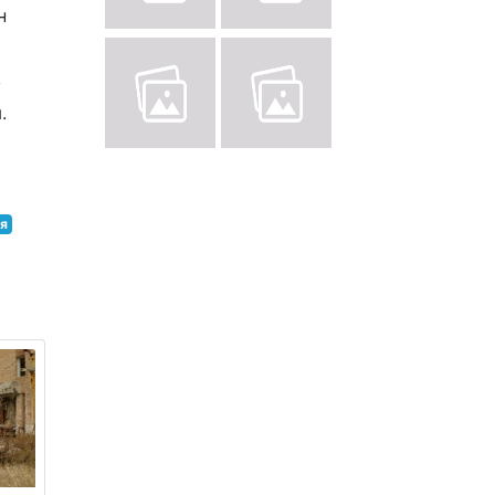
н
у
.
ія