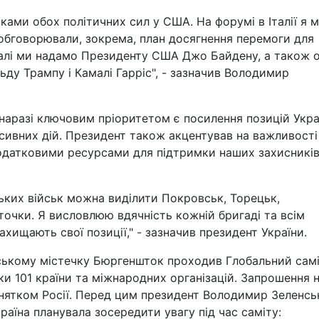
ами обох політичних сил у США. На форумі в Італії я 
 обговорювали, зокрема, план досягнення перемоги для
еталі ми надамо Президенту США Джо Байдену, а також 
ду Трампу і Камалі Гарріс", - зазначив Володимир
наразі ключовим пріоритетом є посилення позицій Укра
есивних дій. Президент також акцентував на важливості
додатковими ресурсами для підтримки наших захисників
ьких військ можна виділити Покровськ, Торецьк,
точки. Я висловлюю вдячність кожній бригаді та всім
ахищають свої позиції," - зазначив президент України.
ському містечку Бюргеншток проходив Глобальний сам
ки 101 країни та міжнародних організацій. Запрошення 
винятком Росії. Перед цим президент Володимир Зеленс
раїна планувала зосередити увагу під час саміту: