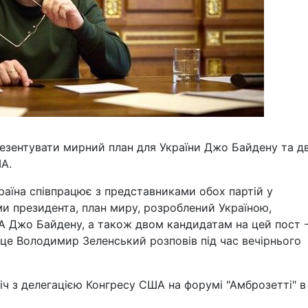
езентувати мирний план для України Джо Байдену та д
А.
аїна співпрацює з представниками обох партій у
и президента, план миру, розроблений Україною,
А Джо Байдену, а також двом кандидатам на цей пост 
 це Володимир Зеленський розповів під час вечірнього
іч з делегацією Конгресу США на форумі "Амброзетті" в