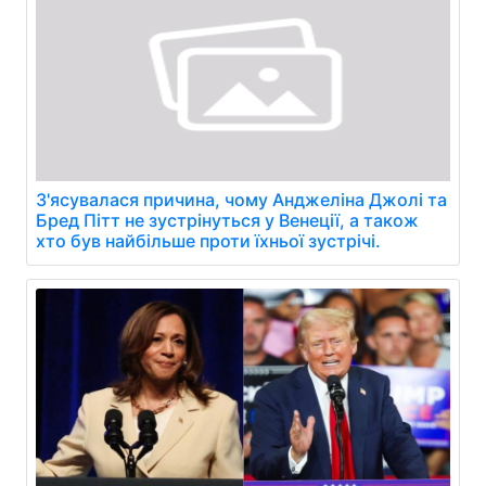
З'ясувалася причина, чому Анджеліна Джолі та
Бред Пітт не зустрінуться у Венеції, а також
хто був найбільше проти їхньої зустрічі.