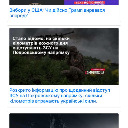
Вибори у США: Чи дійсно Трамп вирвався
вперед?
Розкрито інформацію про щоденний відступ
ЗСУ на Покровському напрямку: скільки
кілометрів втрачають українські сили.