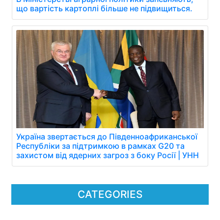
що вартість картоплі більше не підвищиться.
Україна звертається до Південноафриканської
Республіки за підтримкою в рамках G20 та
захистом від ядерних загроз з боку Росії | УНН
CATEGORIES