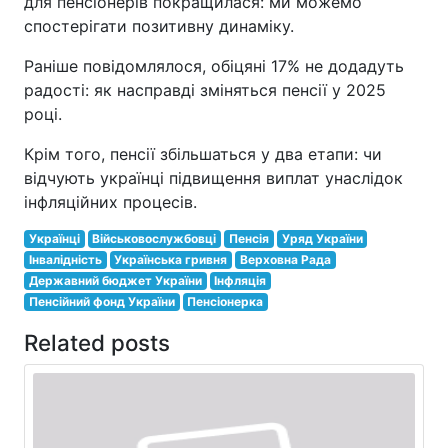
для пенсіонерів покращилася: ми можемо
спостерігати позитивну динаміку.
Раніше повідомлялося, обіцяні 17% не додадуть
радості: як насправді зміняться пенсії у 2025
році.
Крім того, пенсії збільшаться у два етапи: чи
відчують українці підвищення виплат унаслідок
інфляційних процесів.
Українці
Військовослужбовці
Пенсія
Уряд України
Інвалідність
Українська гривня
Верховна Рада
Державний бюджет України
Інфляція
Пенсійний фонд України
Пенсіонерка
Related posts