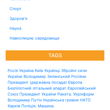
Спорт
Здоров'я
Наука
Навколишнє середовище
TAGS
Росія
Україна
Київ
Українці
Збройні сили
України
Володимир Зеленський
Росіяни
Президент (державна посада)
Європа
Безпілотний літальний апарат
Європейський
Союз
Президент України
Ракета.
Укрінформ
Володимир Путін
Українська гривня
НАТО
Харків
Поліція.
Машина.