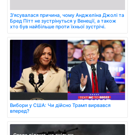
З'ясувалася причина, чому Анджеліна Джолі та
Бред Пітт не зустрінуться у Венеції, а також
хто був найбільше проти їхньої зустрічі.
Вибори у США: Чи дійсно Трамп вирвався
вперед?