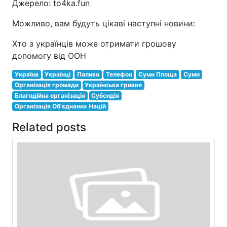
Джерело: to4ka.fun
Можливо, вам будуть цікаві наступні новини:
Хто з українців може отримати грошову
допомогу від ООН
Україна
Українці
Паливо
Телефон
Суми Площа
Суми
Організація громади
Українська гривня
Благодійна організація
Субсидія
Організація Об'єднаних Націй
Related posts