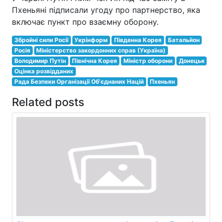
Пхеньяні підписали угоду про партнерство, яка
включає пункт про взаємну оборону.
Збройні сили Росії
Укрінформ
Південна Корея
Батальйон
Росія
Міністерство закордонних справ (Україна)
Володимир Путін
Північна Корея
Міністр оборони
Донецьк
Оцінка розвідданих
Рада Безпеки Організації Об'єднаних Націй
Пхеньян
Related posts