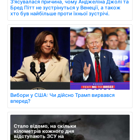
З'ясувалася причина, чому Анджеліна Джолі та
Бред Пітт не зустрінуться у Венеції, а також
хто був найбільше проти їхньої зустрічі.
Вибори у США: Чи дійсно Трамп вирвався
вперед?