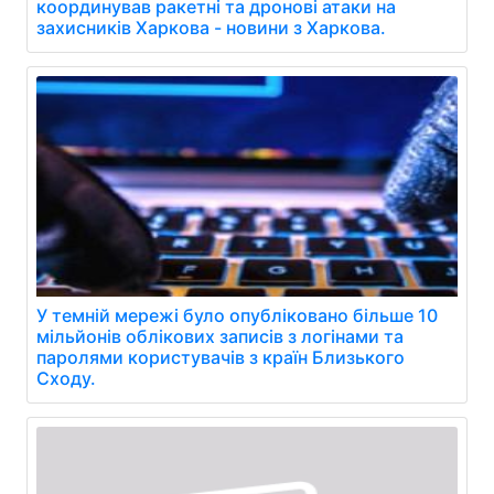
координував ракетні та дронові атаки на
захисників Харкова - новини з Харкова.
У темній мережі було опубліковано більше 10
мільйонів облікових записів з логінами та
паролями користувачів з країн Близького
Сходу.