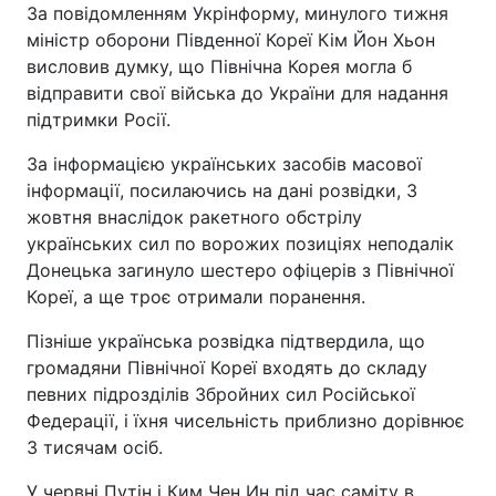
За повідомленням Укрінформу, минулого тижня
міністр оборони Південної Кореї Кім Йон Хьон
висловив думку, що Північна Корея могла б
відправити свої війська до України для надання
підтримки Росії.
За інформацією українських засобів масової
інформації, посилаючись на дані розвідки, 3
жовтня внаслідок ракетного обстрілу
українських сил по ворожих позиціях неподалік
Донецька загинуло шестеро офіцерів з Північної
Кореї, а ще троє отримали поранення.
Пізніше українська розвідка підтвердила, що
громадяни Північної Кореї входять до складу
певних підрозділів Збройних сил Російської
Федерації, і їхня чисельність приблизно дорівнює
3 тисячам осіб.
У червні Путін і Ким Чен Ин під час саміту в