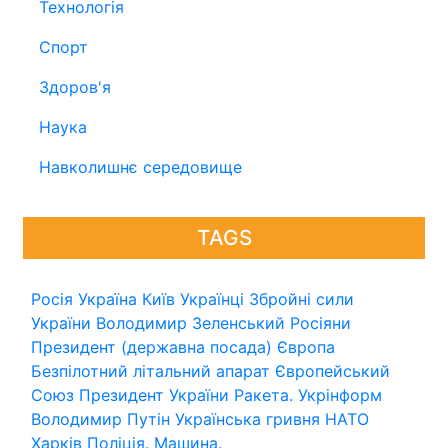
Технологія
Спорт
Здоров'я
Наука
Навколишнє середовище
TAGS
Росія
Україна
Київ
Українці
Збройні сили
України
Володимир Зеленський
Росіяни
Президент (державна посада)
Європа
Безпілотний літальний апарат
Європейський
Союз
Президент України
Ракета.
Укрінформ
Володимир Путін
Українська гривня
НАТО
Харків
Поліція.
Машина.