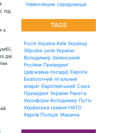
й
Навколишнє середовище
с під
TAGS
я з
Росія
Україна
Київ
Українці
мбії,
Збройні сили України
ез дві
Володимир Зеленський
їни.
Росіяни
Президент
(державна посада)
Європа
Безпілотний літальний
апарат
Європейський Союз
-
Президент України
Ракета.
Укрінформ
Володимир Путін
Українська гривня
НАТО
ній
Харків
Поліція.
Машина.