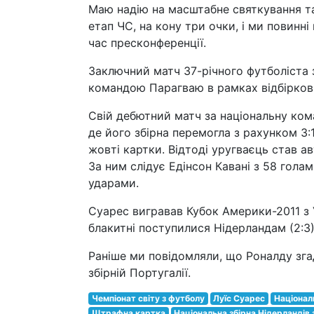
Маю надію на масштабне святкування та
етап ЧС, на кону три очки, і ми повинні
час пресконференції.
Заключний матч 37-річного футболіста за
командою Парагваю в рамках відбіркови
Свій дебютний матч за національну ком
де його збірна перемогла з рахунком 3:1
жовті картки. Відтоді уругваєць став ав
За ним слідує Едінсон Кавані з 58 гола
ударами.
Суарес вигравав Кубок Америки-2011 з 
блакитні поступилися Нідерландам (2:3)
Раніше ми повідомляли, що Роналду зга
збірній Португалії.
Чемпіонат світу з футболу
Луїс Суарес
Націонал
Штрафна картка
Національна збірна Нідерландів