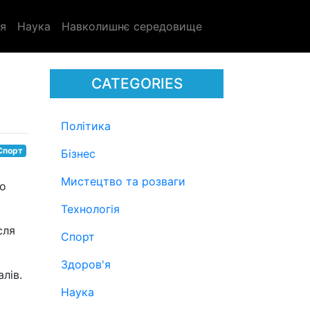
я
Наука
Навколишнє середовище
CATEGORIES
Політика
Спорт
Бізнес
Мистецтво та розваги
ро
Технологія
сля
Спорт
Здоров'я
лів.
Наука