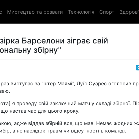
с
Мистецтво та розваги
Технологія
Спорт
Здоров'
ірка Барселони зіграє свій
ональну збірну"
раз виступає за "Інтер Маямі", Луїс Суарес оголосив п
ваю.
та] я проведу свій заключний матч у складі збірної. Пі
, що настав час для цього кроку.
кою, адже віддав збірній все, що мав. Немає жодних жа
бір, а не наслідок травм чи відсутності в команді.