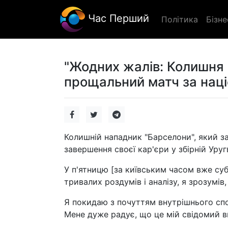
Час Перший
Політика
Бізне
"Жодних жалів: Колишня з
прощальний матч за наці
Колишній нападник "Барселони", який за
завершення своєї кар'єри у збірній Уруг
У п'ятницю [за київським часом вже субо
тривалих роздумів і аналізу, я зрозумів
Я покидаю з почуттям внутрішнього спо
Мене дуже радує, що це мій свідомий ви