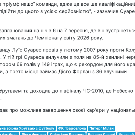
 тріумф нашої команди, адже це все ще кваліфікаційни
 підійти до цього з усією серйозністю", - зазначив Суаре
планований на ніч з 6 на 7 вересня, де він зустрінетьс
х змагань до Чемпіонату світу 2026 року.
анду Луїс Суарес провів у лютому 2007 року проти Колу
. У тій грі Суареса вилучили з поля на 85-й хвилині чер
тором 69 голів у 149 іграх, що є рекордом для його кра
ми, а третє місце займає Дієго Форлан з 36 влучними
Уругваєм та доходив до півфіналу ЧС-2010, де Небесно
.
дав про можливе завершення своєї кар'єри у національ
ьна збірна Уругваю з футболу
ФК "Барселона
"Інтер" Мілан
 з футболу
Дієго Форлан
Кріштіану Роналду
Едінсон Кавані
Уругвай