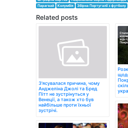
Парагвай
Колумбія
Збірна Португалії з футболу
Related posts
Розк
щоде
Пок
З'ясувалася причина, чому
скіл
Анджеліна Джолі та Бред
укра
Пітт не зустрінуться у
Венеції, а також хто був
найбільше проти їхньої
зустрічі.