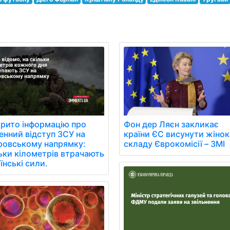
рито інформацію про
Фон дер Ляєн закликає
нний відступ ЗСУ на
країни ЄС висунути жінок
ровському напрямку:
складу Єврокомісії – ЗМІ
ьки кілометрів втрачають
їнські сили.