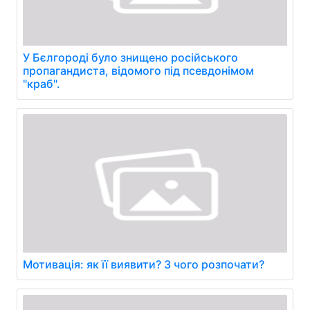
У Бєлгороді було знищено російського
пропагандиста, відомого під псевдонімом
"краб".
Мотивація: як її виявити? З чого розпочати?