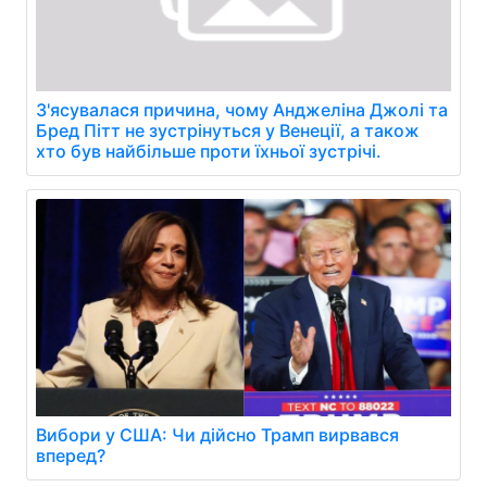
З'ясувалася причина, чому Анджеліна Джолі та
Бред Пітт не зустрінуться у Венеції, а також
хто був найбільше проти їхньої зустрічі.
Вибори у США: Чи дійсно Трамп вирвався
вперед?