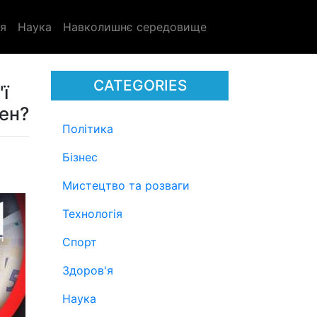
я
Наука
Навколишнє середовище
CATEGORIES
ї
ен?
Політика
Бізнес
Мистецтво та розваги
Технологія
Спорт
Здоров'я
Наука