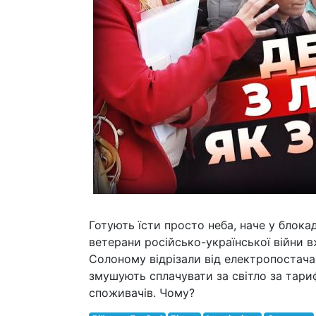
Готують їсти просто неба, наче у блокад
ветерани російсько-української війни в
Солоному відрізали від електропостачан
змушують сплачувати за світло за тариф
споживачів. Чому?