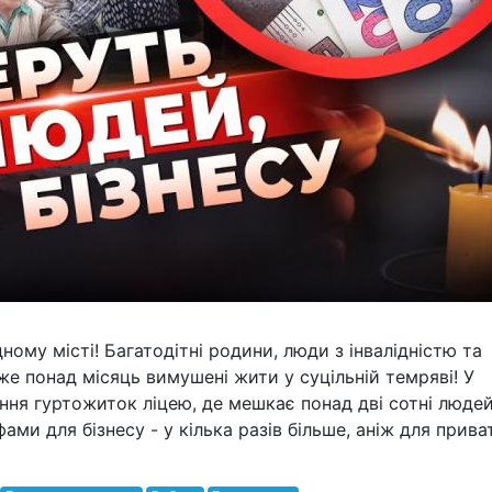
ному місті! Багатодітні родини, люди з інвалідністю та
же понад місяць вимушені жити у суцільній темряві! У
ня гуртожиток ліцею, де мешкає понад дві сотні людей.
ами для бізнесу - у кілька разів більше, аніж для прива