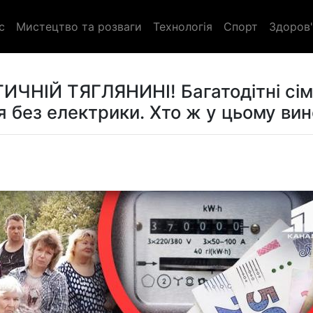
с
Мистецтво та розваги
Технологія
Спорт
Здоров'
НІЙ ТЯГЛЯНИНІ! Багатодітні сім'
 без електрики. Хто ж у цьому вин