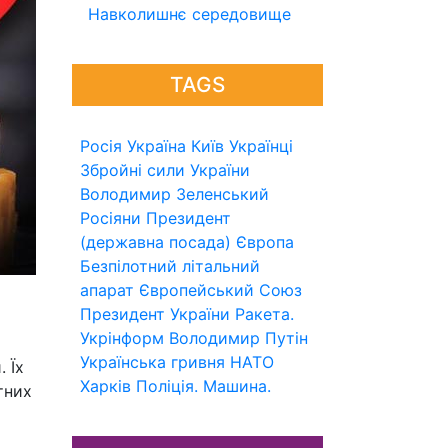
Навколишнє середовище
TAGS
Росія
Україна
Київ
Українці
Збройні сили України
Володимир Зеленський
Росіяни
Президент
(державна посада)
Європа
Безпілотний літальний
апарат
Європейський Союз
Президент України
Ракета.
Укрінформ
Володимир Путін
Українська гривня
НАТО
 Їх
Харків
Поліція.
Машина.
тних