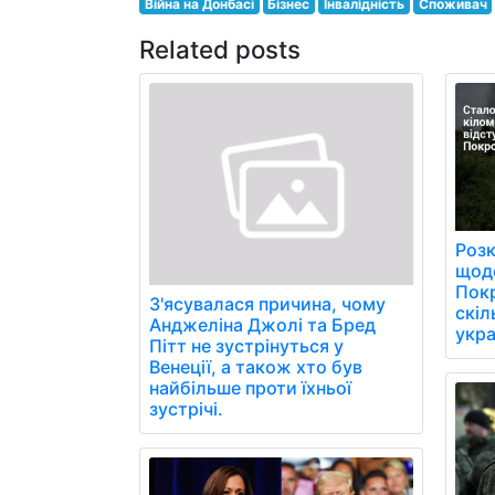
Війна на Донбасі
Бізнес
Інвалідність
Споживач
Related posts
Розк
щоде
Пок
З'ясувалася причина, чому
скіл
Анджеліна Джолі та Бред
укра
Пітт не зустрінуться у
Венеції, а також хто був
найбільше проти їхньої
зустрічі.