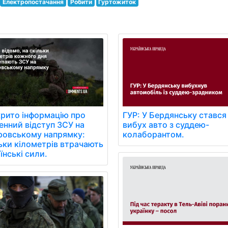
Електропостачання
Робити
Гуртожиток
ГУР: У Бердянську стався
рито інформацію про
вибух авто з суддею-
нний відступ ЗСУ на
колаборантом.
ровському напрямку:
ьки кілометрів втрачають
їнські сили.