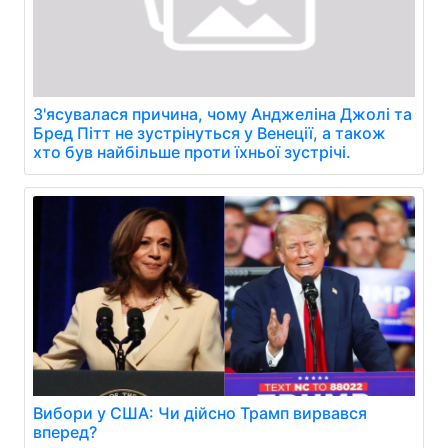
З'ясувалася причина, чому Анджеліна Джолі та
Бред Пітт не зустрінуться у Венеції, а також
хто був найбільше проти їхньої зустрічі.
Вибори у США: Чи дійсно Трамп вирвався
вперед?