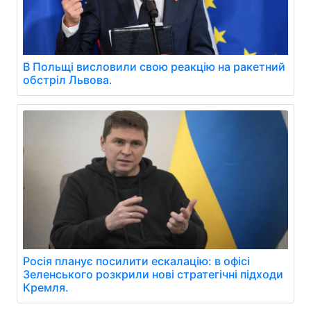
В Польщі висловили свою реакцію на ракетний
обстріл Львова.
Росія планує посилити ескалацію: в офісі
Зеленського розкрили нові стратегічні підходи
Кремля.