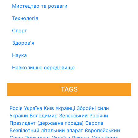
Мистецтво та розваги
Технологія
Спорт
Здоров'я
Наука
Навколишнє середовище
TAGS
Росія
Україна
Київ
Українці
Збройні сили
України
Володимир Зеленський
Росіяни
Президент (державна посада)
Європа
Безпілотний літальний апарат
Європейський
Союз
Президент України
Ракета.
Укрінформ