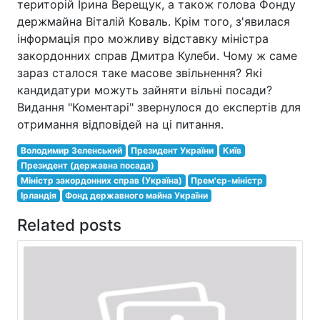
територій Ірина Верещук, а також голова Фонду
держмайна Віталій Коваль. Крім того, з'явилася
інформація про можливу відставку міністра
закордонних справ Дмитра Кулеби. Чому ж саме
зараз сталося таке масове звільнення? Які
кандидатури можуть зайняти вільні посади?
Видання "Коментарі" звернулося до експертів для
отримання відповідей на ці питання.
Володимир Зеленський
Президент України
Київ
Президент (державна посада)
Міністр закордонних справ (Україна)
Прем'єр-міністр
Ірландія
Фонд державного майна України
Related posts