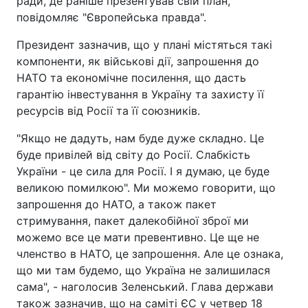
ради, де раніше презентував свій план,
повідомляє "Європейська правда".
Президент зазначив, що у плані містяться такі
компоненти, як військові дії, запрошення до
НАТО та економічне посилення, що дасть
гарантію інвестування в Україну та захисту її
ресурсів від Росії та її союзників.
"Якщо не дадуть, нам буде дуже складно. Це
буде привілей від світу до Росії. Слабкість
України - це сила для Росії. І я думаю, це буде
великою помилкою". Ми можемо говорити, що
запрошення до НАТО, а також пакет
стримування, пакет далекобійної зброї ми
можемо все це мати превентивно. Це ще не
членство в НАТО, це запрошення. Але це ознака,
що ми там будемо, що Україна не залишилася
сама", - наголосив Зеленський. Глава держави
також зазначив, що на саміті ЄС у четвер 18