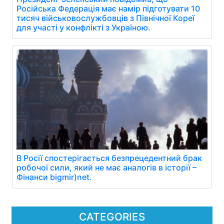
Російська Федерація має намір підготувати 10
тисяч військовослужбовців з Північної Кореї
для участі у конфлікті з Україною.
В Росії спостерігається безпрецедентний брак
робочої сили, який не має аналогів в історії –
Фінанси bigmir)net.
CATEGORIES