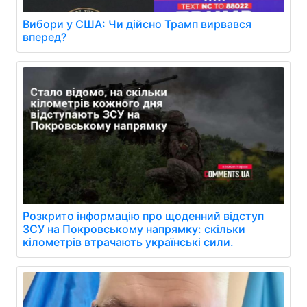
Вибори у США: Чи дійсно Трамп вирвався
вперед?
Розкрито інформацію про щоденний відступ
ЗСУ на Покровському напрямку: скільки
кілометрів втрачають українські сили.