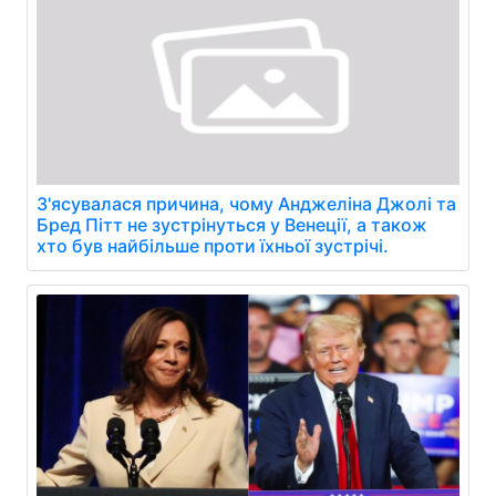
З'ясувалася причина, чому Анджеліна Джолі та
Бред Пітт не зустрінуться у Венеції, а також
хто був найбільше проти їхньої зустрічі.