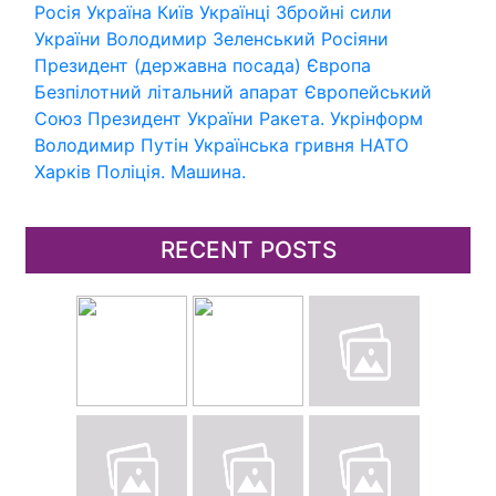
Росія
Україна
Київ
Українці
Збройні сили
України
Володимир Зеленський
Росіяни
Президент (державна посада)
Європа
Безпілотний літальний апарат
Європейський
Союз
Президент України
Ракета.
Укрінформ
Володимир Путін
Українська гривня
НАТО
Харків
Поліція.
Машина.
RECENT POSTS