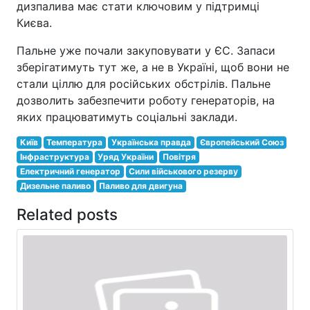
дизпалива має стати ключовим у підтримці
Києва.
Пальне уже почали закуповувати у ЄС. Запаси
зберігатимуть тут же, а не в Україні, щоб вони не
стали ціллю для російських обстрілів. Пальне
дозволить забезпечити роботу генераторів, на
яких працюватимуть соціальні заклади.
Київ
Температура
Українська правда
Європейський Союз
Інфраструктура
Уряд України
Повітря
Електричний генератор
Сили військового резерву
Дизельне паливо
Паливо для двигуна
Related posts