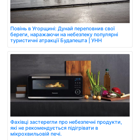
Повінь в Угорщині: Дунай переповнив свої
береги, наражаючи на небезпеку популярні
туристичні атракції Будапешта | УНН
Фахівці застерегли про небезпечні продукти,
які не рекомендується підігрівати в
мікрохвильовій печі.