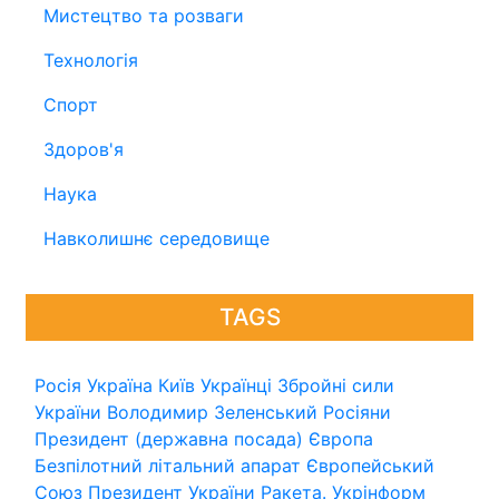
Мистецтво та розваги
Технологія
Спорт
Здоров'я
Наука
Навколишнє середовище
TAGS
Росія
Україна
Київ
Українці
Збройні сили
України
Володимир Зеленський
Росіяни
Президент (державна посада)
Європа
Безпілотний літальний апарат
Європейський
Союз
Президент України
Ракета.
Укрінформ