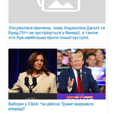
З'ясувалася причина, чому Анджеліна Джолі та
Бред Пітт не зустрінуться у Венеції, а також
хто був найбільше проти їхньої зустрічі.
Вибори у США: Чи дійсно Трамп вирвався
вперед?