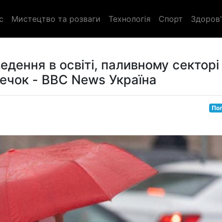
с
Мистецтво та розваги
Технологія
Спорт
Здоров'
ведення в освіті, паливному секторі
ечок - BBC News Україна
Пол