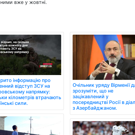
нними вже у жовтні.
рито інформацію про
Очільник уряду Вірменії д
нний відступ ЗСУ на
зрозуміти, що не
ровському напрямку:
зацікавлений у
ьки кілометрів втрачають
посередництві Росії в діа
їнські сили.
з Азербайджаном.