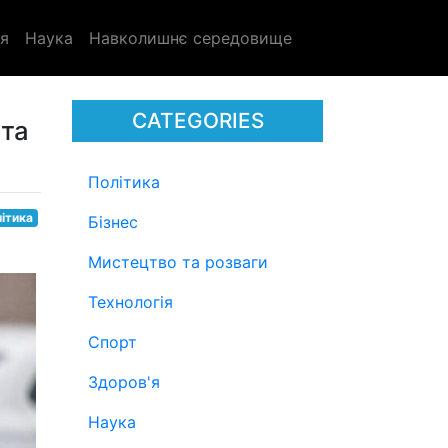
я
Наука
Навколишнє середовище
CATEGORIES
 та
Політика
ітика
Бізнес
Мистецтво та розваги
Технологія
Спорт
Здоров'я
Наука