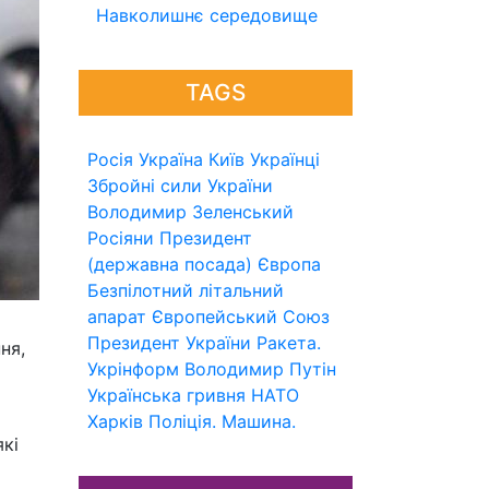
Навколишнє середовище
TAGS
Росія
Україна
Київ
Українці
Збройні сили України
Володимир Зеленський
Росіяни
Президент
(державна посада)
Європа
Безпілотний літальний
апарат
Європейський Союз
Президент України
Ракета.
ня,
Укрінформ
Володимир Путін
Українська гривня
НАТО
Харків
Поліція.
Машина.
які