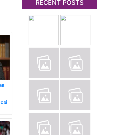
RECENT POSTS
ав
лозі