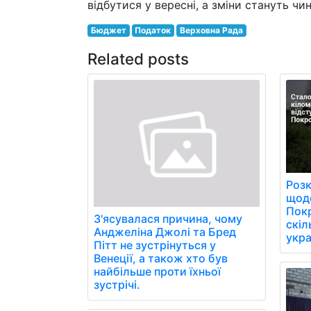
відбутися у вересні, а зміни стануть чи
Бюджет
Податок
Верховна Рада
Related posts
Розк
щоде
Пок
З'ясувалася причина, чому
скіл
Анджеліна Джолі та Бред
укра
Пітт не зустрінуться у
Венеції, а також хто був
найбільше проти їхньої
зустрічі.