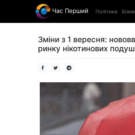
Час Перший
Політика
Бізне
Зміни з 1 вересня: новов
ринку нікотинових подуш