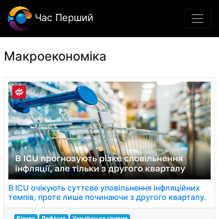
Час Перший
Макроекономіка
В ICU очікують суттєве уповільнення інфляційних
темпів, проте лише починаючи з другого кварталу.
Бізнес
Дефіцит
Українська гривня