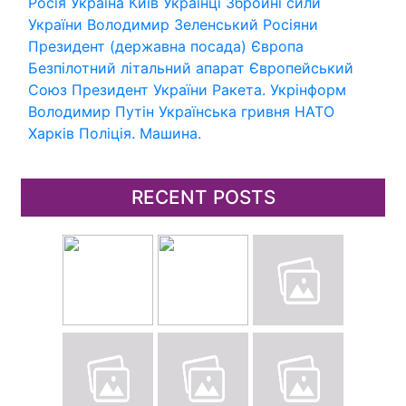
Росія
Україна
Київ
Українці
Збройні сили
України
Володимир Зеленський
Росіяни
Президент (державна посада)
Європа
Безпілотний літальний апарат
Європейський
Союз
Президент України
Ракета.
Укрінформ
Володимир Путін
Українська гривня
НАТО
Харків
Поліція.
Машина.
RECENT POSTS