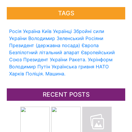
TAGS
Росія
Україна
Київ
Українці
Збройні сили
України
Володимир Зеленський
Росіяни
Президент (державна посада)
Європа
Безпілотний літальний апарат
Європейський
Союз
Президент України
Ракета.
Укрінформ
Володимир Путін
Українська гривня
НАТО
Харків
Поліція.
Машина.
RECENT POSTS