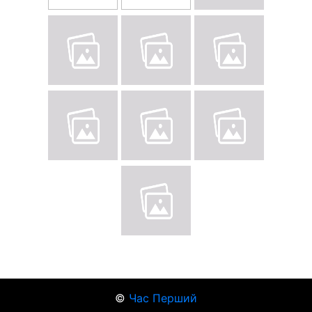
©
Час Перший