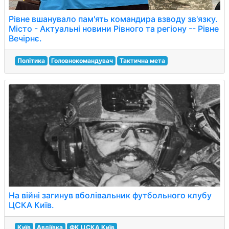
Рівне вшанувало пам'ять командира взводу зв'язку.
Місто - Актуальні новини Рівного та регіону -- Рівне
Вечірнє.
Політика
Головнокомандувач
Тактична мета
На війні загинув вболівальник футбольного клубу
ЦСКА Київ.
Київ
Авдіївка
ФК ЦСКА Київ