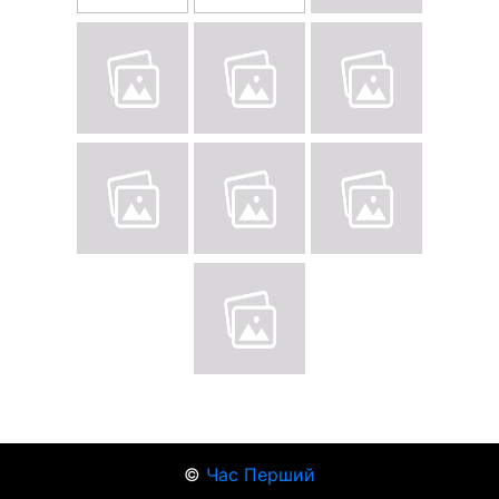
©
Час Перший