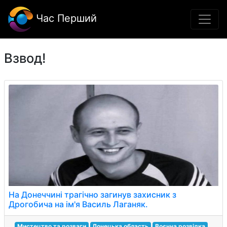
Час Перший
Взвод!
На Донеччині трагічно загинув захисник з
Дрогобича на ім'я Василь Лаганяк.
Мистецтво та розваги
Донецька область
Воєнна розвідка