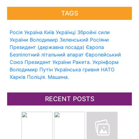
TAGS
Росія
Україна
Київ
Українці
Збройні сили
України
Володимир Зеленський
Росіяни
Президент (державна посада)
Європа
Безпілотний літальний апарат
Європейський
Союз
Президент України
Ракета.
Укрінформ
Володимир Путін
Українська гривня
НАТО
Харків
Поліція.
Машина.
RECENT POSTS