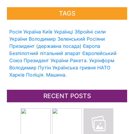
TAGS
Росія
Україна
Київ
Українці
Збройні сили
України
Володимир Зеленський
Росіяни
Президент (державна посада)
Європа
Безпілотний літальний апарат
Європейський
Союз
Президент України
Ракета.
Укрінформ
Володимир Путін
Українська гривня
НАТО
Харків
Поліція.
Машина.
RECENT POSTS