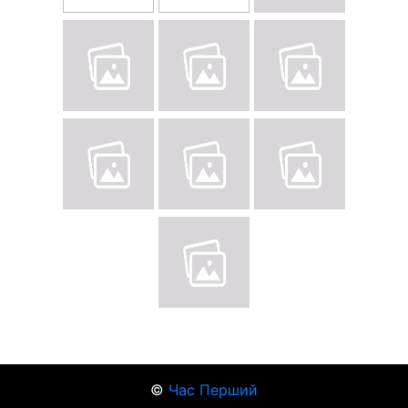
©
Час Перший