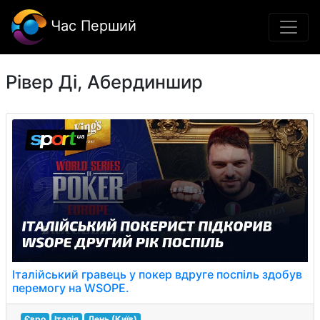
Час Перший
Рівер Ді, Абердиншир
Італійський гравець у покер вдруге поспіль здобув
перемогу на WSOPE.
Євро
Італія
День (Київ)