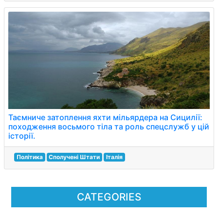
Таємниче затоплення яхти мільярдера на Сицилії:
походження восьмого тіла та роль спецслужб у цій
історії.
Політика
Сполучені Штати
Італія
CATEGORIES