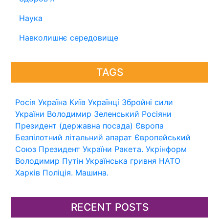
Наука
Навколишнє середовище
TAGS
Росія
Україна
Київ
Українці
Збройні сили
України
Володимир Зеленський
Росіяни
Президент (державна посада)
Європа
Безпілотний літальний апарат
Європейський
Союз
Президент України
Ракета.
Укрінформ
Володимир Путін
Українська гривня
НАТО
Харків
Поліція.
Машина.
RECENT POSTS