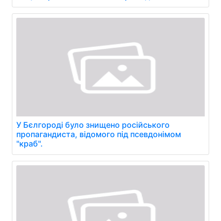
У Бєлгороді було знищено російського
пропагандиста, відомого під псевдонімом
"краб".