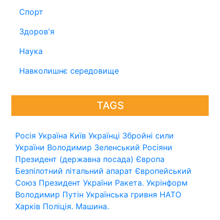
Спорт
Здоров'я
Наука
Навколишнє середовище
TAGS
Росія
Україна
Київ
Українці
Збройні сили
України
Володимир Зеленський
Росіяни
Президент (державна посада)
Європа
Безпілотний літальний апарат
Європейський
Союз
Президент України
Ракета.
Укрінформ
Володимир Путін
Українська гривня
НАТО
Харків
Поліція.
Машина.