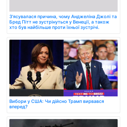
З'ясувалася причина, чому Анджеліна Джолі та
Бред Пітт не зустрінуться у Венеції, а також
хто був найбільше проти їхньої зустрічі.
Вибори у США: Чи дійсно Трамп вирвався
вперед?