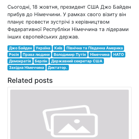
Сьогодні, 18 жовтня, президент США Джо Байден
прибув до Німеччини. У рамках свого візиту він
планує провести зустрічі з керівництвом
Федеративної Республіки Німеччина та лідерами
інших європейських держав.
Джо Байден
Україна
Київ
Північна та Південна Америка
Росія
Права людини
Володимир Путін
Німеччина
НАТО
Демократія
Берлін
Державний секретар США
Західна Німеччина
Диктатор.
Related posts