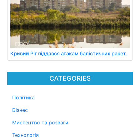
Кривий Ріг піддався атакам балістичних ракет.
CATEGORIES
Політика
Бізнес
Мистецтво та розваги
Технологія