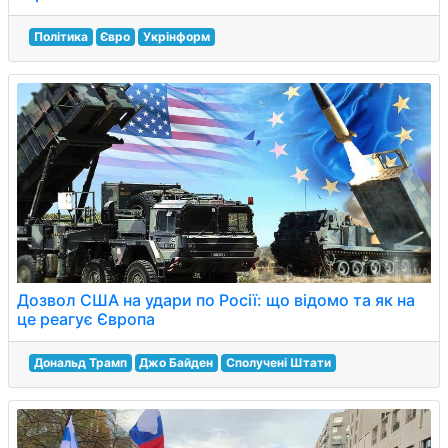
Політика
Євро
Укрінформ
Дозвол США на удари по Росії: що відомо та як на
це реагує Європа
Дональд Трамп
Джо Байден
Сполучені Штати