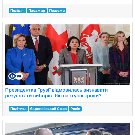
Поліція.
Пасажир
Пожежа
Президентка Грузії відмовилась визнавати
результати виборів. Які наступні кроки?
Політика
Європейський Союз
Росія