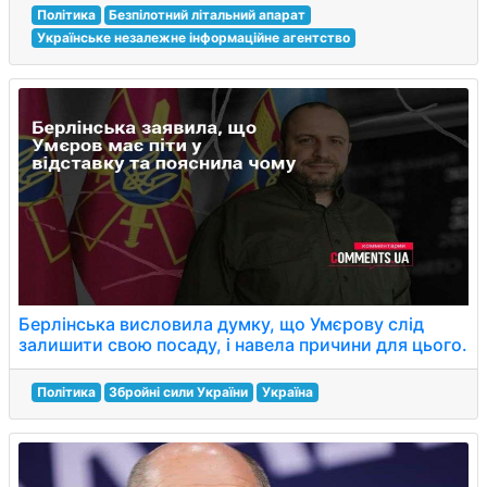
Політика
Безпілотний літальний апарат
Українське незалежне інформаційне агентство
Берлінська висловила думку, що Умєрову слід
залишити свою посаду, і навела причини для цього.
Політика
Збройні сили України
Україна