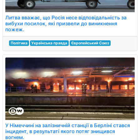
Литва вважає, що Росія несе відповідальність за
вибухи посилок, які призвели до виникнення
пожеж.
Політика
Українська правда
Європейський Союз
У Німеччині на залізничній станції в Берліні стався
інцидент, в результаті якого потяг знищився
вогнем.