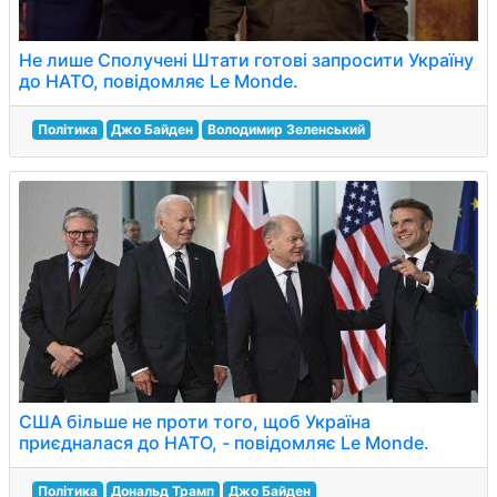
Не лише Сполучені Штати готові запросити Україну
до НАТО, повідомляє Le Monde.
Політика
Джо Байден
Володимир Зеленський
США більше не проти того, щоб Україна
приєдналася до НАТО, - повідомляє Le Monde.
Політика
Дональд Трамп
Джо Байден