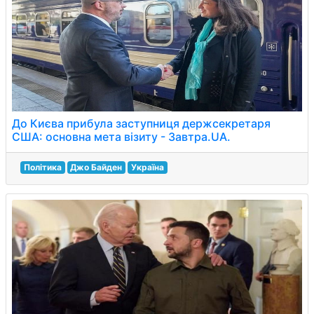
До Києва прибула заступниця держсекретаря
США: основна мета візиту - Завтра.UA.
Політика
Джо Байден
Україна