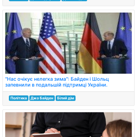
"Нас очікує нелегка зима": Байден і Шольц
запевнили в подальшій підтримці України.
Політика
Джо Байден
Білий дім