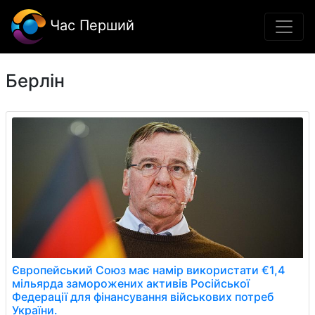
Час Перший
Берлін
Європейський Союз має намір використати €1,4
мільярда заморожених активів Російської
Федерації для фінансування військових потреб
України.