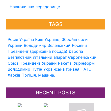
Навколишнє середовище
TAGS
Росія
Україна
Київ
Українці
Збройні сили
України
Володимир Зеленський
Росіяни
Президент (державна посада)
Європа
Безпілотний літальний апарат
Європейський
Союз
Президент України
Ракета.
Укрінформ
Володимир Путін
Українська гривня
НАТО
Харків
Поліція.
Машина.
RECENT POSTS