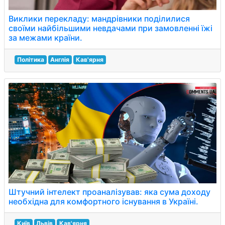
Виклики перекладу: мандрівники поділилися
своїми найбільшими невдачами при замовленні їжі
за межами країни.
Політика
Англія
Кав'ярня
Штучний інтелект проаналізував: яка сума доходу
необхідна для комфортного існування в Україні.
Київ
Львів
Кав'ярня