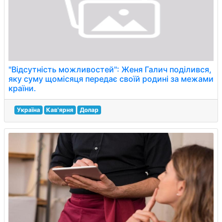
"Відсутність можливостей": Женя Галич поділився,
яку суму щомісяця передає своїй родині за межами
країни.
Україна
Кав'ярня
Долар