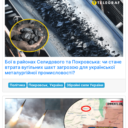
Бої в районах Селидового та Покровська: чи стане
втрата вугільних шахт загрозою для української
металургійної промисловості?
Політика
Покровськ, Україна
Збройні сили України