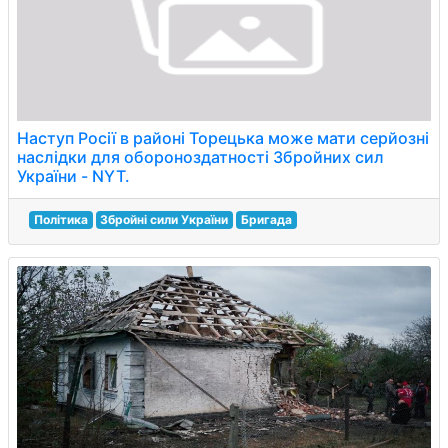
Наступ Росії в районі Торецька може мати серйозні
наслідки для обороноздатності Збройних сил
України - NYT.
Політика
Збройні сили України
Бригада