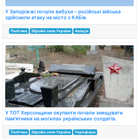
У Запоріжжі почули вибухи – російські війська
здійснили атаку на місто з КАБів.
Політика
Збройні сили України
Авіація
У ТОТ Херсонщини окупанти почали знищувати
пам'ятники на могилах українських солдатів.
Політика
Збройні сили України
Укрінформ