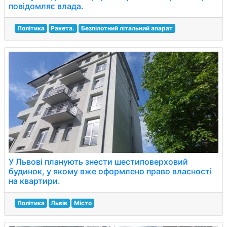
повідомляє влада.
Політика
Ракета.
Безпілотний літальний апарат
У Львові планують знести шестиповерховий
будинок, у якому вже оформлено право власності
на квартири.
Політика
Львів
Місто