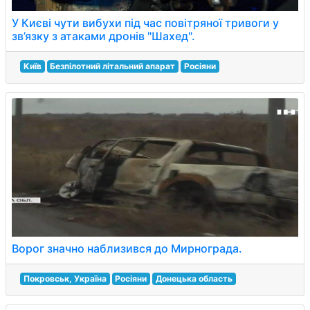
У Києві чути вибухи під час повітряної тривоги у
зв’язку з атаками дронів "Шахед".
Київ
Безпілотний літальний апарат
Росіяни
Ворог значно наблизився до Мирнограда.
Покровськ, Україна
Росіяни
Донецька область