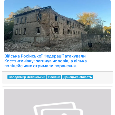
Війська Російської Федерації атакували
Костянтинівку: загинув чоловік, а кілька
поліцейських отримали поранення.
Володимир Зеленський
Росіяни
Донецька область