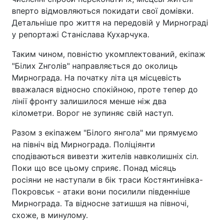
вперто відмовляються покидати свої домівки.
Детальніше про життя на передовій у Мирнограді
у репортажі Станіслава Кухарчука.
Таким чином, повністю укомплектований, екіпаж
"Білих Zнголів" направляється до околиць
Мирнограда. На початку літа ця місцевість
вважалася відносно спокійною, проте тепер до
лінії фронту залишилося менше ніж два
кілометри. Ворог не зупиняє свій наступ.
Разом з екіпажем "Білого янгола" ми прямуємо
на північ від Мирнограда. Поліціянти
сподіваються вивезти жителів навколишніх сіл.
Поки що все цьому сприяє. Понад місяць
росіяни не наступали в бік траси Костянтинівка-
Покровськ - атаки вони посилили південніше
Мирнограда. Та відносне затишшя на півночі,
схоже, в минулому.