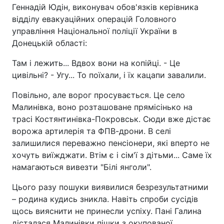
Геннадій Юдін, виконувач обов'язків керівника
відділу евакуаційних операцій Головного
управління Національної поліції України в
Донецькій області:
Там і лежить... Вдвох вони на копійці. - Це
цивільні? - Угу... То поїхали, і їх кацапи завалили.
Повільно, але ворог просувається. Це село
Малинівка, воно розташоване прямісінько на
трасі Костянтинівка-Покровськ. Сюди вже дістає
ворожа артилерія та ФПВ-дрони. В селі
залишилися переважно пенсіонери, які вперто не
хочуть виїжджати. Втім є і сім'ї з дітьми... Саме їх
намагаються вивезти "Білі янголи".
Цього разу пошуки виявилися безрезультатними
– родина кудись зникла. Навіть спроби сусідів
щось вияснити не принесли успіху. Пані Галина
дісталася Малинівки пішки з окупованої