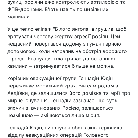
вулиці росіяни вже контролюють артилерією та
ФПВ-дронами. Б'ють навіть по цивільних
машинах.
У це пекло екіпаж "Білого янгола" вирушив, щоб
врятувати чергову жертву агресії росіян. Цей
нещасний повертався додому з гуманітарною
допомогою, коли натрапив на обстріл ворожого
"Града". Евакуація тіла триває до останньої
хвилини – затримуватися більше не можна.
Керівник евакуаційної групи Геннадій Юдін
переживає моральний крах. Він сам родом з
Авдіївки, де залишилися його домівка та мрії про
мирне існування. Геннадій зазначає, що суть
злочинів, вчинюваних Росією, залишається
незмінною — змінюються лише місця.
Геннадій Юдін, виконувач обов'язків керівника
відділу евакуаційних операцій Головного