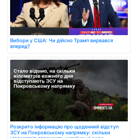
Вибори у США: Чи дійсно Трамп вирвався
вперед?
Розкрито інформацію про щоденний відступ
ЗСУ на Покровському напрямку: скільки