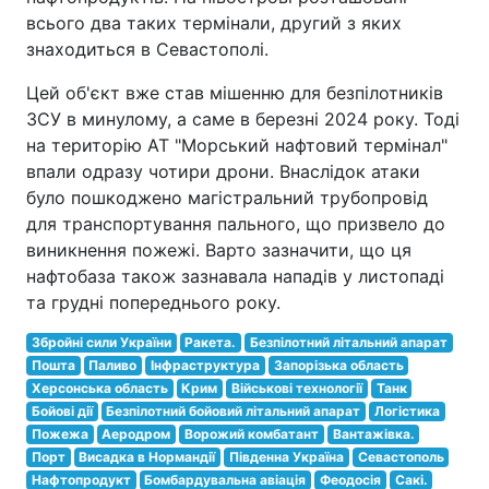
всього два таких термінали, другий з яких
знаходиться в Севастополі.
Цей об'єкт вже став мішенню для безпілотників
ЗСУ в минулому, а саме в березні 2024 року. Тоді
на територію АТ "Морський нафтовий термінал"
впали одразу чотири дрони. Внаслідок атаки
було пошкоджено магістральний трубопровід
для транспортування пального, що призвело до
виникнення пожежі. Варто зазначити, що ця
нафтобаза також зазнавала нападів у листопаді
та грудні попереднього року.
Збройні сили України
Ракета.
Безпілотний літальний апарат
Пошта
Паливо
Інфраструктура
Запорізька область
Херсонська область
Крим
Військові технології
Танк
Бойові дії
Безпілотний бойовий літальний апарат
Логістика
Пожежа
Аеродром
Ворожий комбатант
Вантажівка.
Порт
Висадка в Нормандії
Південна Україна
Севастополь
Нафтопродукт
Бомбардувальна авіація
Феодосія
Сакі.