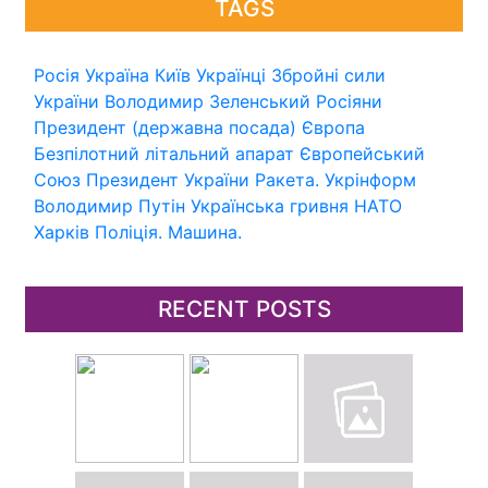
TAGS
Росія
Україна
Київ
Українці
Збройні сили
України
Володимир Зеленський
Росіяни
Президент (державна посада)
Європа
Безпілотний літальний апарат
Європейський
Союз
Президент України
Ракета.
Укрінформ
Володимир Путін
Українська гривня
НАТО
Харків
Поліція.
Машина.
RECENT POSTS