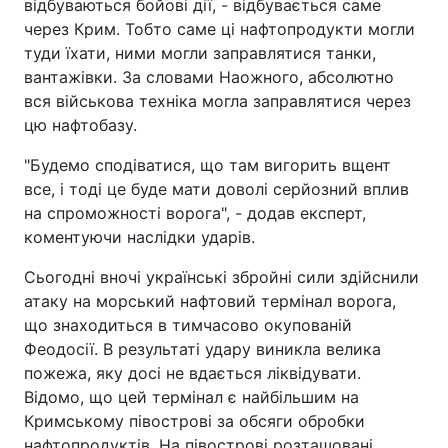
відбуваються бойові дії, - відбувається саме
через Крим. Тобто саме ці нафтопродукти могли
туди їхати, ними могли заправлятися танки,
вантажівки. За словами Наожного, абсолютно
вся військова техніка могла заправлятися через
цю нафтобазу.
"Будемо сподіватися, що там вигорить вщент
все, і тоді це буде мати доволі серйозний вплив
на спроможності ворога", - додав експерт,
коментуючи наслідки ударів.
Сьогодні вночі українські збройні сили здійснили
атаку на морський нафтовий термінал ворога,
що знаходиться в тимчасово окупованій
Феодосії. В результаті удару виникла велика
пожежа, яку досі не вдається ліквідувати.
Відомо, що цей термінал є найбільшим на
Кримському півострові за обсяги обробки
нафтопродуктів. На півострові розташовані