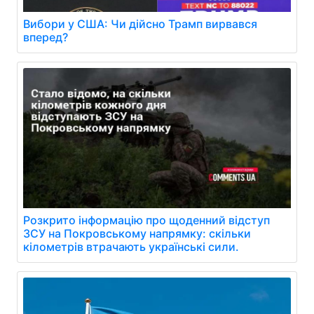
Вибори у США: Чи дійсно Трамп вирвався
вперед?
Розкрито інформацію про щоденний відступ
ЗСУ на Покровському напрямку: скільки
кілометрів втрачають українські сили.