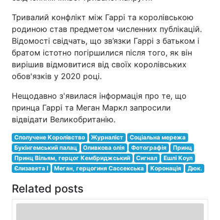
Тривалий конфлікт між Гаррі та королівською
родиною став предметом численних публікацій.
Відомості свідчать, що зв’язки Гаррі з батьком і
братом істотно погіршилися після того, як він
вирішив відмовитися від своїх королівських
обов'язків у 2020 році.
Нещодавно з'явилася інформація про те, що
принца Гаррі та Меган Маркл запросили
відвідати Великобританію.
Сполучене Королівство
Журналіст
Соціальна мережа
Букінгемський палац
Оливкова олія
Фотографія
Принц
Принц Вільям, герцог Кембриджський
Сигнал
Ешлі Коул
Єлизавета I
Меган, герцогиня Сассекська
Коронація
Дюк.
Related posts