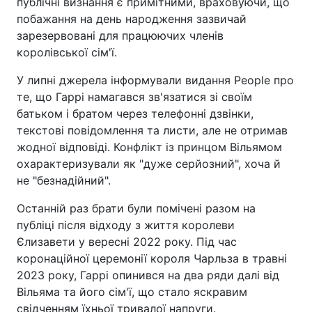
публічні визнання є примітними, враховуючи, що
побажання на день народження зазвичай
зарезервовані для працюючих членів
королівської сім'ї.
У липні джерела інформували видання People про
те, що Гаррі намагався зв'язатися зі своїм
батьком і братом через телефонні дзвінки,
текстові повідомлення та листи, але не отримав
жодної відповіді. Конфлікт із принцом Вільямом
охарактеризували як "дуже серйозний", хоча й
не "безнадійний".
Останній раз брати були помічені разом на
публіці після відходу з життя королеви
Єлизавети у вересні 2022 року. Під час
коронаційної церемонії короля Чарльза в травні
2023 року, Гаррі опинився на два ряди далі від
Вільяма та його сім'ї, що стало яскравим
свідченням їхньої тривалої напруги.