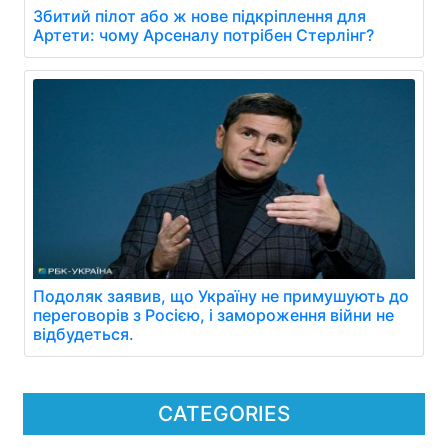
Збитий пілот або ж нове підкріплення для
Артети: чому Арсеналу потрібен Стерлінг?
Подоляк заявив, що Україну не примушують до
переговорів з Росією, і замороження війни не
відбудеться.
CATEGORIES