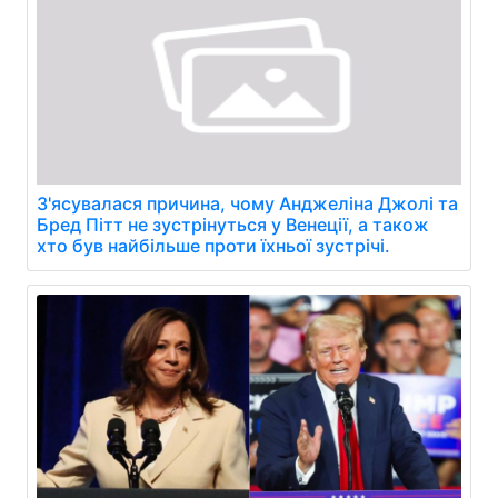
З'ясувалася причина, чому Анджеліна Джолі та
Бред Пітт не зустрінуться у Венеції, а також
хто був найбільше проти їхньої зустрічі.