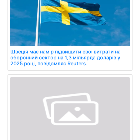
Швеція має намір підвищити свої витрати на
оборонний сектор на 1,3 мільярда доларів у
2025 році, повідомляє Reuters.