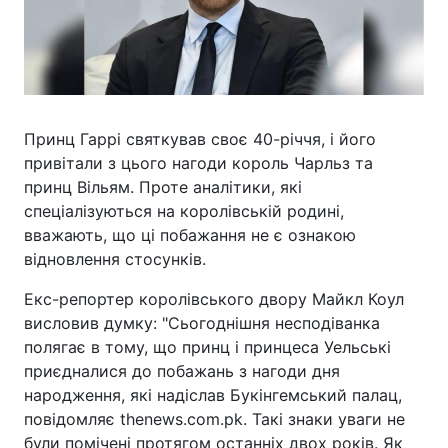
Принц Гаррі святкував своє 40-річчя, і його
привітали з цього нагоди король Чарльз та
принц Вільям. Проте аналітики, які
спеціалізуються на королівській родині,
вважають, що ці побажання не є ознакою
відновлення стосунків.
Екс-репортер королівського двору Майкл Коул
висловив думку: "Сьогоднішня несподіванка
полягає в тому, що принц і принцеса Уельські
приєдналися до побажань з нагоди дня
народження, які надіслав Букінгемський палац,
повідомляє thenews.com.pk. Такі знаки уваги не
були помічені протягом останніх двох років. Як