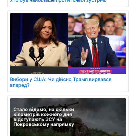
хто був найбільше проти їхньої зустрічі.
Вибори у США: Чи дійсно Трамп вирвався
вперед?