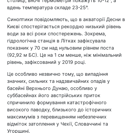
столиці, вночі термометри покажуть 10-12°, а
вдень температура складе 23-25°.
Синоптики повідомляють, що в акваторії Десни в
Києві спостерігається рекордно низький рівень
води за всі роки спостережень. Зокрема,
гідрологічна станція в Літках зафіксувала
показник у 70 см над нульовим рівнем поста
(92,92 м БС). Це на 1 см менше, ніж мінімальний
рівень, зафіксований у 2019 році.
Це особливо незвично тому, що випадіння
значних, сильних та надзвичайних опадів у
басейні Верхнього Дунаю, особливо у
суббасейнах його австрійських приток
спричинило формування катастрофічного
високого паводку, близького до історичних
максимумів з перевищенням небезпечних
відміток затоплення у Чехії, Словаччині та
Угорщині.