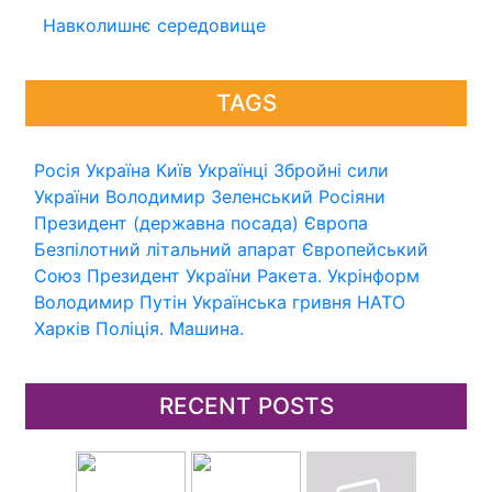
Навколишнє середовище
TAGS
Росія
Україна
Київ
Українці
Збройні сили
України
Володимир Зеленський
Росіяни
Президент (державна посада)
Європа
Безпілотний літальний апарат
Європейський
Союз
Президент України
Ракета.
Укрінформ
Володимир Путін
Українська гривня
НАТО
Харків
Поліція.
Машина.
RECENT POSTS