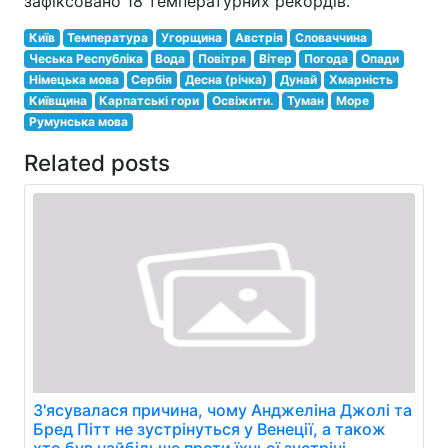
зафіксовано 18 температурних рекордів.
Київ
Температура
Угорщина
Австрія
Словаччина
Чеська Республіка
Вода
Повітря
Вітер
Погода
Опади
Німецька мова
Сербія
Десна (річка)
Дунай
Хмарність
Київщина
Карпатські гори
Освіжити.
Туман
Море
Румунська мова
Related posts
З'ясувалася причина, чому Анджеліна Джолі та
Бред Пітт не зустрінуться у Венеції, а також