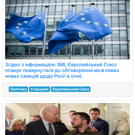
Згідно з інформацією ЗМІ, Європейський Союз
планує повернутися до обговорення можливих
нових санкцій щодо Росії в січні.
Політика
Угорщина
Європейський Союз