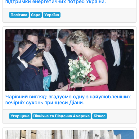
підтримки енергетичних потреб України.
Політика
Євро
Україна
Чарівний вигляд: згадуємо одну з найулюбленіших
вечірніх суконь принцеси Діани.
Угорщина
Північна та Південна Америка
Бізнес