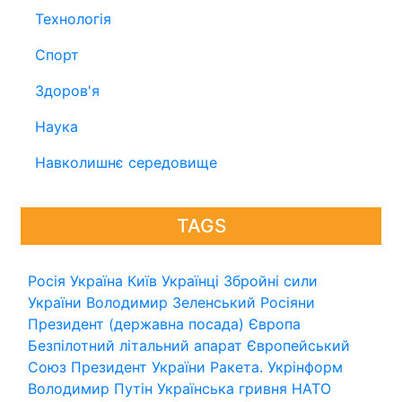
Технологія
Спорт
Здоров'я
Наука
Навколишнє середовище
TAGS
Росія
Україна
Київ
Українці
Збройні сили
України
Володимир Зеленський
Росіяни
Президент (державна посада)
Європа
Безпілотний літальний апарат
Європейський
Союз
Президент України
Ракета.
Укрінформ
Володимир Путін
Українська гривня
НАТО