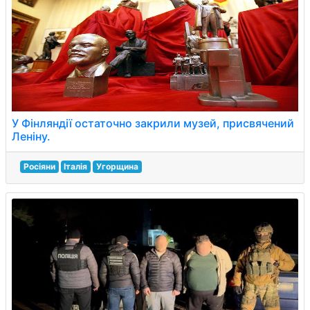
У Фінляндії остаточно закрили музей, присвячений
Леніну.
Росіяни
Італія
Угорщина