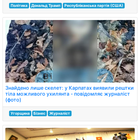
Політика
Дональд Трамп
Республіканська партія (США)
Знайдено лише скелет: у Карпатах виявили рештки
тіла можливого ухилянта - повідомляє журналіст
(фото)
Угорщина
Бізнес
Журналіст