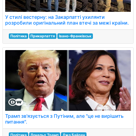
У стилі вестерну: на Закарпатті ухилянти
розробили оригінальний план втечі за межі країни.
Політика
Прикарпаття
Івано-Франківськ
Трамп зв'язується з Путіним, але "це не вирішить
питання".
Політика
Дональд Трамп
Джо Байден