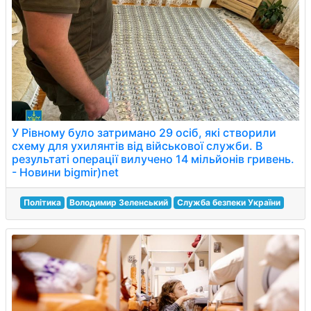
У Рівному було затримано 29 осіб, які створили
схему для ухилянтів від військової служби. В
результаті операції вилучено 14 мільйонів гривень.
- Новини bigmir)net
Політика
Володимир Зеленський
Служба безпеки України