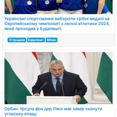
Українські спортсменки вибороли срібні медалі на
Європейському чемпіонаті з легкої атлетики 2024,
який проходив у Будапешті.
Угорщина
Будапешт
Мілан
Орбан: Урсула фон дер Ляєн має намір скинути
угорську владу.