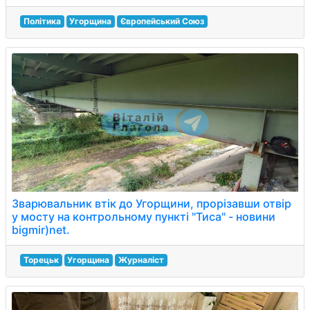
Політика
Угорщина
Європейський Союз
Зварювальник втік до Угорщини, прорізавши отвір
у мосту на контрольному пункті "Тиса" - новини
bigmir)net.
Торецьк
Угорщина
Журналіст