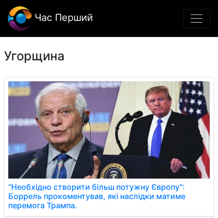
Час Перший
Угорщина
"Необхідно створити більш потужну Європу":
Боррель прокоментував, які наслідки матиме
перемога Трампа.