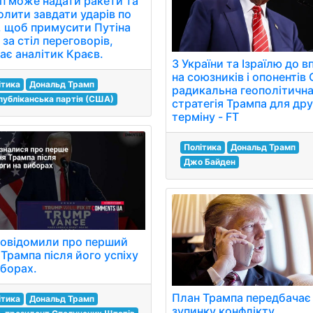
п може надати ракети та
олити завдати ударів по
ї, щоб примусити Путіна
 за стіл переговорів,
ає аналітик Краєв.
З України та Ізраїлю до в
на союзників і опонентів
ітика
Дональд Трамп
радикальна геополітичн
публіканська партія (США)
стратегія Трампа для др
терміну - FT
Політика
Дональд Трамп
Джо Байден
повідомили про перший
Трампа після його успіху
иборах.
План Трампа передбачає
ітика
Дональд Трамп
зупинку конфлікту,