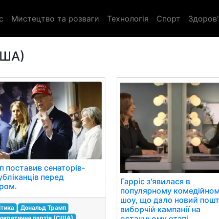
с
Мистецтво та розваги
Технологія
Спорт
Здоров'
США)
п поставив сенаторів-
убліканців перед
Гарріс з'явилася в
ром.
популярному комедійно
шоу, що дало новий пошт
ітика
Дональд Трамп
виборчій кампанії на
останньому етапі.
ократична партія (США)