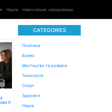
я
Наука
Навколишнє середовище
CATEGORIES
Політика
Бізнес
Мистецтво та розваги
Технологія
Спорт
Здоров'я
му
овх її
Наука