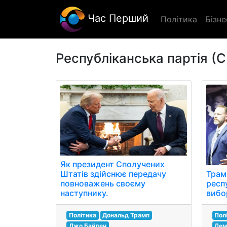
Час Перший
Політика
Бізне
Республіканська партія (
Як президент Сполучених
Трам
Штатів здійснює передачу
респ
повноважень своєму
вибо
наступнику.
Пол
Політика
Дональд Трамп
Дем
Джо Байден