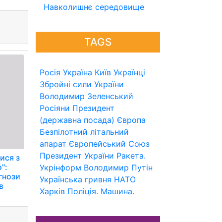
Навколишнє середовище
TAGS
Росія
Україна
Київ
Українці
Збройні сили України
Володимир Зеленський
Росіяни
Президент
(державна посада)
Європа
Безпілотний літальний
апарат
Європейський Союз
Президент України
Ракета.
ися з
":
Укрінформ
Володимир Путін
гнози
Українська гривня
НАТО
в
Харків
Поліція.
Машина.