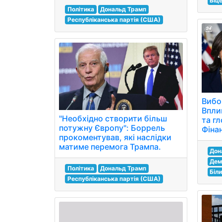
Віц
Політика
Дональд Трамп
Республіканська партія (США)
Вибо
Вплив
"Необхідно створити більш
та гл
потужну Європу": Боррель
Фіна
прокоментував, які наслідки
матиме перемога Трампа.
Дон
Дем
Політика
Дональд Трамп
Біли
Республіканська партія (США)