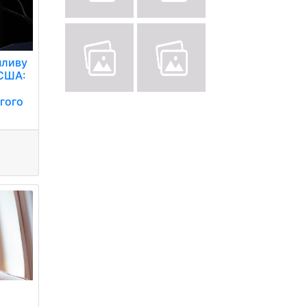
пливу
 США:
а
угого