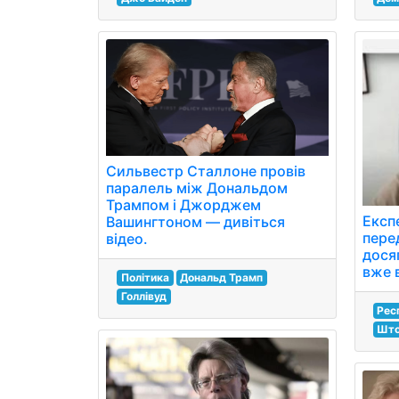
Сильвестр Сталлоне провів
паралель між Дональдом
Трампом і Джорджем
Експ
Вашингтоном — дивіться
перед
відео.
дося
вже 
Політика
Дональд Трамп
Голлівуд
Рес
Шт