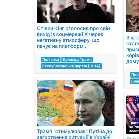
Стівен Кінг оголосив про свій
вихід із соцмережі Х через
В іст
негативну атмосферу, що
стал
панує на платформі.
приз
кері
Політика
Дональд Трамп
дому
Республіканська партія (США)
Пол
Біли
Трамп "стимулював" Путіна до
загострення ситуації в Україні