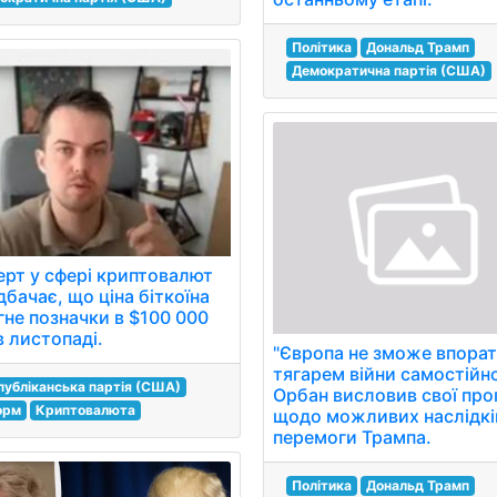
Політика
Дональд Трамп
Демократична партія (США)
ерт у сфері криптовалют
бачає, що ціна біткоїна
гне позначки в $100 000
в листопаді.
"Європа не зможе впорат
тягарем війни самостійно
публіканська партія (США)
Орбан висловив свої про
орм
Криптовалюта
щодо можливих наслідкі
перемоги Трампа.
Політика
Дональд Трамп