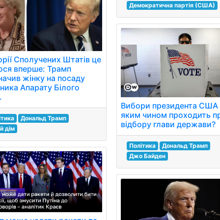
Демократична партія (США)
орії Сполучених Штатів це
ося вперше: Трамп
начив жінку на посаду
вника Апарату Білого
.
Вибори президента США 
яким чином проходить п
ітика
Дональд Трамп
відбору глави держави?
й дім
Політика
Дональд Трамп
Джо Байден