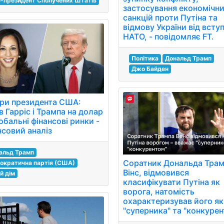
е-президент Сполучених Штатів
застосування економічн
санкцій проти Путіна та
відмову України від всту
НАТО, - повідомляє FT.
Політика
Дональд Трамп
Джо Байден
ри президента США:
 Гарріс і Трампа на долар
обальні фінансові ринки -
нсовий аналіз
альд Трамп
Соратник Дональда Трам
ократична партія (США)
Вінс, відмовився
й дім
класифікувати Путіна як
ворога, натомість
охарактеризував його як
"суперника" та "конкурен