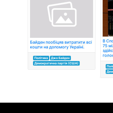
В Сп
Байден пообіцяв витратити всі
75 м
кошти на допомогу Україні.
здій
голо
Політика
Джо Байден
Демократична партія (США)
Пол
Дем