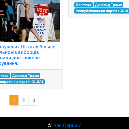
Політика
Дональд Трамп
Республіканська партія (США
олучених Штатах більше
ільйонів виборців
снили дострокове
сування.
ітика
Дональд Трамп
ократична партія (США)
1
2
3
©
Час Перший