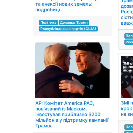
Трам
та анексії нових земель:
дозв
подробиці.
Росі
сісти
вваж
Політика
Дональд Трамп
Республіканська партія (США)
Пол
Рес
ЗМІ 
AP: Комітет America PAC,
крок 
пов'язаний із Маском,
на в
інвестував приблизно $200
мільйонів у підтримку кампанії
Трампа.
Пол