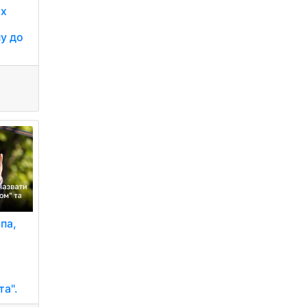
их
пу до
па,
та".