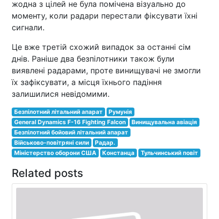
жодна з цілей не була помічена візуально до
моменту, коли радари перестали фіксувати їхні
сигнали.
Це вже третій схожий випадок за останні сім
днів. Раніше два безпілотники також були
виявлені радарами, проте винищувачі не змогли
їх зафіксувати, а місця їхнього падіння
залишилися невідомими.
Безпілотний літальний апарат
Румунія
General Dynamics F-16 Fighting Falcon
Винищувальна авіація
Безпілотний бойовий літальний апарат
Військово-повітряні сили
Радар.
Міністерство оборони США
Констанца
Тульчинський повіт
Related posts