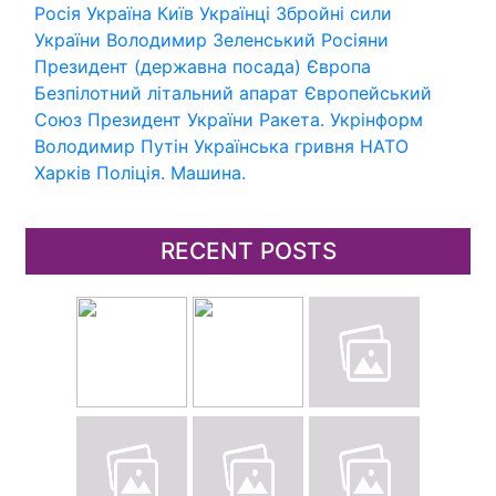
Росія
Україна
Київ
Українці
Збройні сили
України
Володимир Зеленський
Росіяни
Президент (державна посада)
Європа
Безпілотний літальний апарат
Європейський
Союз
Президент України
Ракета.
Укрінформ
Володимир Путін
Українська гривня
НАТО
Харків
Поліція.
Машина.
RECENT POSTS