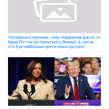
З'ясувалася причина, чому Анджеліна Джолі та
Бред Пітт не зустрінуться у Венеції, а також
хто був найбільше проти їхньої зустрічі.