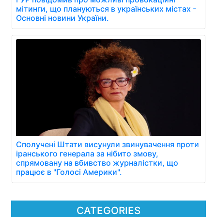
мітинги, що плануються в українських містах -
Основні новини України.
Сполучені Штати висунули звинувачення проти
іранського генерала за нібито змову,
спрямовану на вбивство журналістки, що
працює в "Голосі Америки".
CATEGORIES