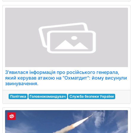
З'явилася інформація про російського генерала,
який керував атакою на "Охматдит": йому висунули
звинувачення.
Політика
Головнокомандувач
Служба безпеки України