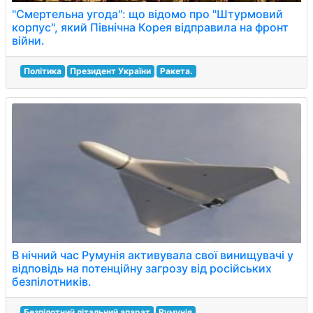
"Смертельна угода": що відомо про "Штурмовий
корпус", який Північна Корея відправила на фронт
війни.
Політика
Президент України
Ракета.
В нічний час Румунія активувала свої винищувачі у
відповідь на потенційну загрозу від російських
безпілотників.
Безпілотний літальний апарат
Румунія