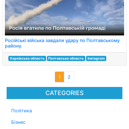
Російські війська завдали удару по Полтавському
району.
Харківська область
Полтавська область
Instagram
1
2
CATEGORIES
Політика
Бізнес