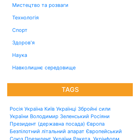
Мистецтво та розваги
Технологія
Спорт
Здоров'я
Наука
Навколишнє середовище
TAGS
Росія
Україна
Київ
Українці
Збройні сили
України
Володимир Зеленський
Росіяни
Президент (державна посада)
Європа
Безпілотний літальний апарат
Європейський
Союз
Президент України
Ракета.
Укрінформ