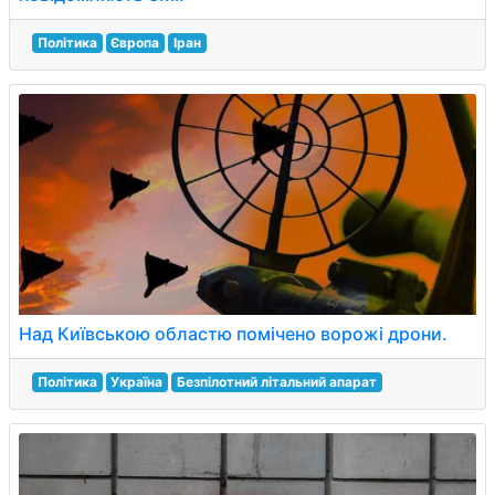
Політика
Європа
Іран
Над Київською областю помічено ворожі дрони.
Політика
Україна
Безпілотний літальний апарат