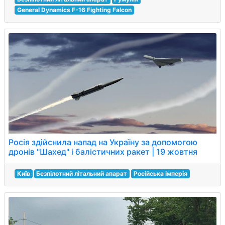
General Dynamics F-16 Fighting Falcon
Росія здійснила напад на Україну за допомогою
дронів "Шахед" і балістичних ракет | 19 жовтня
Київ
Безпілотний літальний апарат
Російська імперія