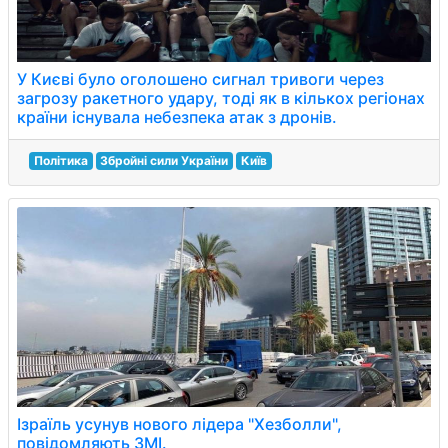
У Києві було оголошено сигнал тривоги через
загрозу ракетного удару, тоді як в кількох регіонах
країни існувала небезпека атак з дронів.
Політика
Збройні сили України
Київ
Ізраїль усунув нового лідера "Хезболли",
повідомляють ЗМІ.