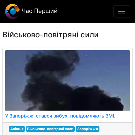
Час Перший
Військово-повітряні сили
У Запоріжжі стався вибух, повідомляють ЗМІ.
Авіація
Військово-повітряні сили
Запоріжжя