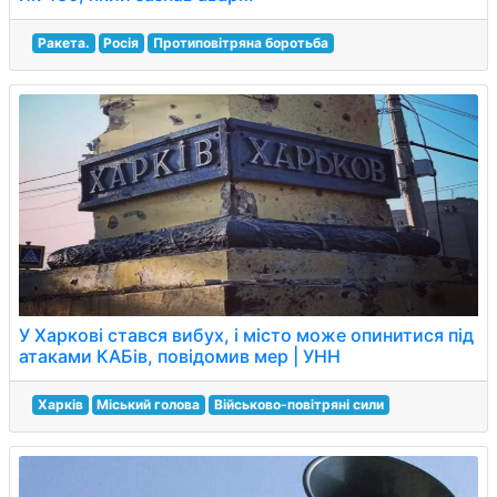
Ракета.
Росія
Протиповітряна боротьба
У Харкові стався вибух, і місто може опинитися під
атаками КАБів, повідомив мер | УНН
Харків
Міський голова
Військово-повітряні сили