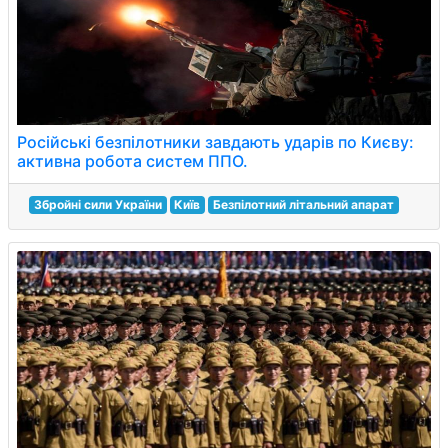
Російські безпілотники завдають ударів по Києву:
активна робота систем ППО.
Збройні сили України
Київ
Безпілотний літальний апарат