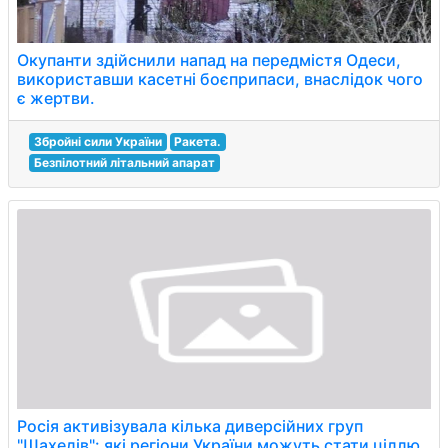
Окупанти здійснили напад на передмістя Одеси,
використавши касетні боєприпаси, внаслідок чого
є жертви.
Збройні сили України
Ракета.
Безпілотний літальний апарат
Росія активізувала кілька диверсійних груп
"Шахедів": які регіони України можуть стати ціллю