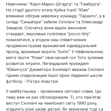
Німеччини: "Карл-Маркс-Штадта" та "Гамбурга".
На стадії другого етапу Кубка Італії "Юве"
впевнено обіграв невелику команду "Таранто", а в
складі "Синьйори" забили Скіллачі та Олександр
Заваров. Спочатку вони вдало виконали
стандарт, змусивши голкіпера "россо-блу"
помилитися, а згодом наш співвітчизник
продемонстрував вражаючий індивідуальний
прохід, вразивши ворота "Іонічі". У півфінальному
матчі проти "Роми" своєчасний гол Тото зупинив
розвиток інтриги. Легендарний президент
"Ювентуса" Джамп'єро Боніперті вважав Скіллачі
гідним спадкоємцем іншої зірки південної школи
футболу - П'єтро Анастазі.
У майбутньому - промінчики світової слави. Цю
тему вже не раз обговорювали. Ті, хто пам'ятає
виступ Скіллачі на чемпіонаті світу 1990 року,
згадують різні цікаві деталі. Як зазначала тоді La