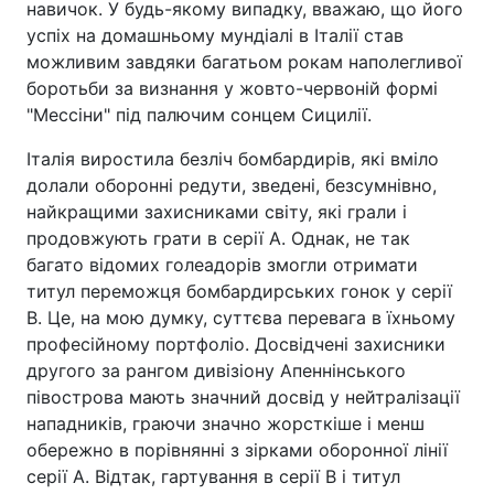
навичок. У будь-якому випадку, вважаю, що його
успіх на домашньому мундіалі в Італії став
можливим завдяки багатьом рокам наполегливої
боротьби за визнання у жовто-червоній формі
"Мессіни" під палючим сонцем Сицилії.
Італія виростила безліч бомбардирів, які вміло
долали оборонні редути, зведені, безсумнівно,
найкращими захисниками світу, які грали і
продовжують грати в серії А. Однак, не так
багато відомих голеадорів змогли отримати
титул переможця бомбардирських гонок у серії
В. Це, на мою думку, суттєва перевага в їхньому
професійному портфоліо. Досвідчені захисники
другого за рангом дивізіону Апеннінського
півострова мають значний досвід у нейтралізації
нападників, граючи значно жорсткіше і менш
обережно в порівнянні з зірками оборонної лінії
серії А. Відтак, гартування в серії В і титул