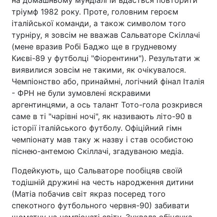
тріумф 1982 року. Проте, головним героєм
італійської команди, а також символом того
турніру, я зовсім не вважав Сальваторе Скіллачі
(мене вразив Робі Баджо ще в грудневому
Києві-89 у футболці "Фіорентини"). Результати ж
виявилися зовсім не такими, як очікувалося.
Чемпіонство або, принаймні, логічний фінал Італія
- ФРН не були зумовлені яскравими
аргентинцями, а ось талант Тото-гола розкрився
саме в ті "чарівні ночі", як називають літо-90 в
історії італійського футболу. Офіційний гімн
чемпіонату мав таку ж назву і став особистою
піснею-антемою Скіллачі, згадуваною медіа.
Подейкують, що Сальваторе пообіцяв своїй
тодішній дружині на честь народження дитини
(Матіа побачив світ якраз посеред того
спекотного футбольного червня-90) забивати
щоматчу на чемпіонаті світу. Зухвала обіцянка,