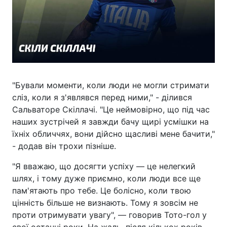
"Бували моменти, коли люди не могли стримати
сліз, коли я з'являвся перед ними," - ділився
Сальваторе Скіллачі. "Це неймовірно, що під час
наших зустрічей я завжди бачу щирі усмішки на
їхніх обличчях, вони дійсно щасливі мене бачити,"
- додав він трохи пізніше.
"Я вважаю, що досягти успіху — це нелегкий
шлях, і тому дуже приємно, коли люди все ще
пам'ятають про тебе. Це болісно, коли твою
цінність більше не визнають. Тому я зовсім не
проти отримувати увагу", — говорив Тото-гол у
свої останні роки. На жаль, після кількох років