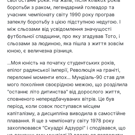
боротьби з раком, легендарний голеадор та
учасник чемпіонату світу 1990 року програв
запеклу боротьбу з цією підступною недугою. І
між сльозами від усвідомлення значущості
футбольної спадщини, про яку згадував Тото, і
сльозами за людиною, яка пішла з життя зовсім
юною, є величезна різниця.
...Моя юність на початку студентських років,
епілог радянської імперії, Революція на граніті,
переломні моменти епох... Мундіаль-90 став для
мого покоління своєрідною межою, що розділила
"останнє літо дитинства" від дорослого життя,
сповненого непередбачуваних вітрів. Це був
період, коли совок поступався місцем
капіталізму, а дисципліна виводила в самостійне
плавання. Я ще з чемпіонату світу 1978 року
захоплювався "Скуадрі Адзуррі" і сподівався, що
на домашньому мундіалі їй вдасться повторити