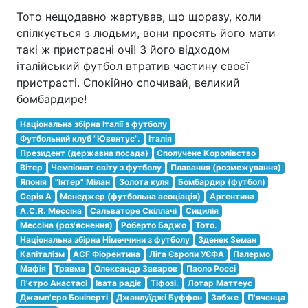
Тото нещодавно жартував, що щоразу, коли
спілкується з людьми, вони просять його мати
такі ж пристрасні очі! З його відходом
італійський футбол втратив частину своєї
пристрасті. Спокійно спочивай, великий
бомбардире!
Національна збірна Італії з футболу
Футбольний клуб "Ювентус".
Італія
Президент (державна посада)
Сполучене Королівство
Вітер
Чемпіонат світу з футболу
Плавання (розмежування)
Японія
"Інтер" Мілан
Золота куля
Бомбардир (футбол)
Серія A
Менеджер (футбольна асоціація)
Аргентина
A.C.R. Мессіна
Сальваторе Скіллачі
Сицилія
Мессіна (роз'яснення)
Роберто Баджо
Тото.
Національна збірна Німеччини з футболу
Зденек Земан
Капіталізм
ACF Фіорентина
Ліга Європи УЄФА
Палермо
Мафія
Травма
Олександр Заваров
Паоло Россі
П'єтро Анастасі
Івата радіє
Тіфозі.
Лотар Маттеус
Джамп'єро Боніперті
Джанлуїджі Буффон
Забже
П'яченца