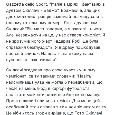
Gazzetta dello Sport, "Італія в мріях і фантазіях з
дуетом Скіллачі - Баджо". Вражаюче, але цих
двох молодих гравців зазвичай розміщували в
одному готельному номері. Як згадував сам
Скіллачі: "Він мало говорив, а я взагалі - нічого.
Але, незважаючи на це, у нас стався конфлікт. Я
не зрозумів його жарт і вдарив Робі. Це була
справжня безглуздість. Я відразу пошкодував
про свій вчинок. На щастя, на цьому наша
суперечка і закінчилася".
Скіллачі згадував про свою участь у цьому
чемпіонаті світу такими словами: "Навіть
найсміливіша уява не могла б передбачити, що
чекає на мене. Іноді в кар'єрі футболіста
настають моменти, коли все йде як по маслу.
Просто живи і пливи за течією. Для мене цей
особливий стан співпав з тим чемпіонатом світу.
Це ніби хтось згори вирішив, що Тото Скіллачі