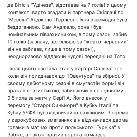
де Вітіс з "Удінезе", відставав на 7 голів! У цьому
контексті варто згадати й партнера Скіллачі по
"Мессіні" Анджело П'єрлеоні. Їхня взаємодія була
бездоганною. Сам Анджело, хоча і був
номінальним півзахисником, в тому сезоні забив
10 голів (зазначу, що більше за "жовто-червоних"
він не забивав, лише в тому сезоні),
неодноразово віддаючи чудові передачі на Тото.
Після цього настала етап у кар'єрі Сальваторе,
коли він приєднався до "Ювентуса" та збірної. У
своєму дебютному сезоні в смугастій формі він
вражав статистикою, забиваючи в середньому
0,5 гола за матч у Серії А. Його внесок у
перемогу "Старої Синьйори" в Кубку Італії та
Кубку УЄФА був надзвичайно важливим. Зокрема,
у єврокубкових змаганнях він відзначився двома
голами в матчах проти польського "Гурніка" з
Забже, а також вразив ворота команд з