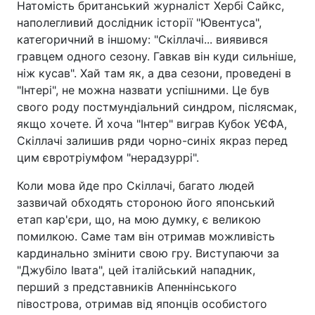
Натомість британський журналіст Хербі Сайкс,
наполегливий дослідник історії "Ювентуса",
категоричний в іншому: "Скіллачі... виявився
гравцем одного сезону. Гавкав він куди сильніше,
ніж кусав". Хай там як, а два сезони, проведені в
"Інтері", не можна назвати успішними. Це був
свого роду постмундіальний синдром, післясмак,
якщо хочете. Й хоча "Інтер" виграв Кубок УЄФА,
Скіллачі залишив ряди чорно-синіх якраз перед
цим євротріумфом "нерадзуррі".
Коли мова йде про Скіллачі, багато людей
зазвичай обходять стороною його японський
етап кар'єри, що, на мою думку, є великою
помилкою. Саме там він отримав можливість
кардинально змінити свою гру. Виступаючи за
"Джубіло Івата", цей італійський нападник,
перший з представників Апеннінського
півострова, отримав від японців особистого