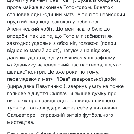
проте майже виконана Тото-голом. Виняток
становив один-єдиний матч. У те літо невисокий
прудкий сицілієць закохав у себе весь
Апеннінський чобіт. Що мені надто було до
вподоби, так це те, що Тото міг забивати як
завгодно: ударами з обох ніг, головою (попри
відносно малий зріст), чатуючи на відскок,
дальнім ударом, відгукнувшись у штрафному
майданчику на ювелірний пас партнера, під час
швидкої контри. Це вже роки по тому,
переглядаючи матчі "Юве" заваровської доби
(щира дяка Павутинню!), звернув увагу на тонке
гольове відчуття Скіллачі й змінив думку про
нього як про гравця одного швидкоплинного
турніру. Гольові удари через себе у виконанні
Сальваторе - справжній витвір футбольного
мистецтва.
Безумовно, Скіллачі насамперед викликає