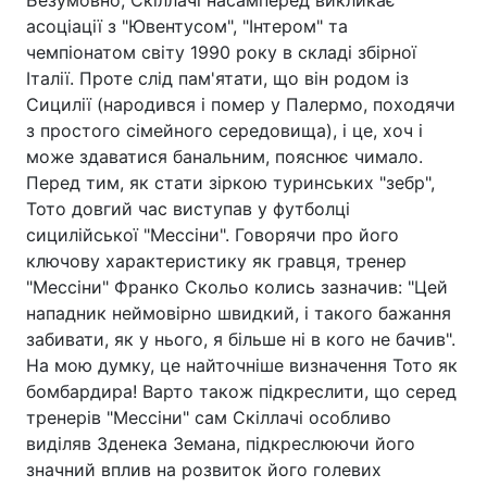
асоціації з "Ювентусом", "Інтером" та
чемпіонатом світу 1990 року в складі збірної
Італії. Проте слід пам'ятати, що він родом із
Сицилії (народився і помер у Палермо, походячи
з простого сімейного середовища), і це, хоч і
може здаватися банальним, пояснює чимало.
Перед тим, як стати зіркою туринських "зебр",
Тото довгий час виступав у футболці
сицилійської "Мессіни". Говорячи про його
ключову характеристику як гравця, тренер
"Мессіни" Франко Скольо колись зазначив: "Цей
нападник неймовірно швидкий, і такого бажання
забивати, як у нього, я більше ні в кого не бачив".
На мою думку, це найточніше визначення Тото як
бомбардира! Варто також підкреслити, що серед
тренерів "Мессіни" сам Скіллачі особливо
виділяв Зденека Земана, підкреслюючи його
значний вплив на розвиток його голевих