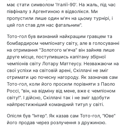
має стати символом 'Італії-90'. На жаль, під час
півфіналу з Аргентиною я відволікся. Ми
пропустили лише один м'яч на цьому турнірі, і
цей гол став для нас фатальним".
Тото-гол був визнаний найкращим гравцем та
бомбардиром чемпіонату світу, але в голосуванні
на отримання "Золотого м'яча" він зайняв лише
друге місце, поступившись капітану збірної
чемпіонів світу Лотару Маттеусу. Незважаючи на
свої успіхи на світовій арені, Скіллачі не зміг
отримати цю почесну нагороду. Як зазначав сам
Тото-гол, коли його просили порівняти з Паоло
Россі, "він, на відміну від мене, вже є чемпіоном
світу!". І дійсно, Скіллачі так і не зміг здобути
найпрестижніший командний титул у світі.
Опісля був "Інтер". Як казав сам Тото-гол, "Юве"
його продав через розлучення з дружиною.