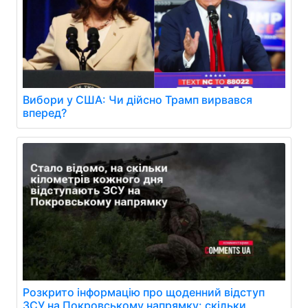
Вибори у США: Чи дійсно Трамп вирвався
вперед?
Розкрито інформацію про щоденний відступ
ЗСУ на Покровському напрямку: скільки