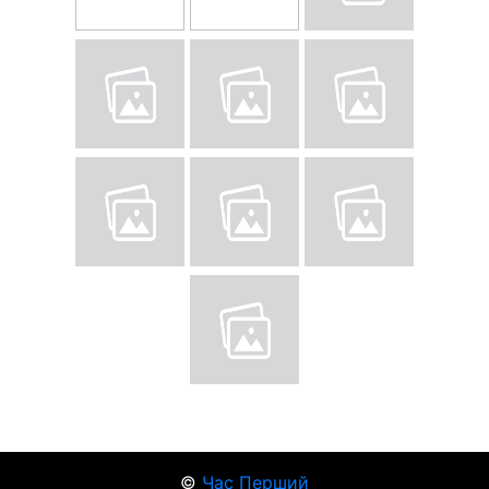
©
Час Перший