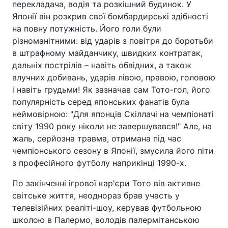
перекладача, водія та розкішний будинок. У
Японії він розкрив свої бомбардирські здібності
на повну потужність. Його голи були
різноманітними: від ударів з повітря до боротьби
в штрафному майданчику, швидких контратак,
дальніх пострілів – навіть обвідних, а також
влучних добивань, ударів лівою, правою, головою
і навіть грудьми! Як зазначав сам Тото-гол, його
популярність серед японських фанатів була
неймовірною: "Для японців Скіллачі на чемпіонаті
світу 1990 року ніколи не завершувався!" Але, на
жаль, серйозна травма, отримана під час
чемпіонського сезону в Японії, змусила його піти
з професійного футболу наприкінці 1990-х.
По закінченні ігрової кар'єри Тото вів активне
світське життя, неоднораз брав участь у
телевізійних реаліті-шоу, керував футбольною
школою в Палермо, володів палермітанською