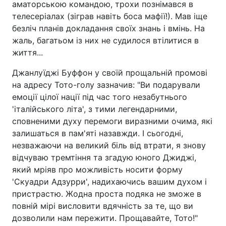
аматорською командою, трохи познімався в
телесеріалах (зіграв навіть боса мафії!). Мав іще
безліч планів докладання своїх знань і вмінь. На
жаль, багатьом із них не судилося втілитися в
життя...
Джанлуїджі Буффон у своїй прощальній промові
на адресу Тото-голу зазначив: "Ви подарували
емоції цілої нації під час того незабутнього
'італійського літа', з тими легендарними,
сповненими духу перемоги виразними очима, які
залишаться в пам'яті назавжди. І сьогодні,
незважаючи на великий біль від втрати, я знову
відчуваю тремтіння та згадую юного Джиджі,
який мріяв про можливість носити форму
'Скуадри Адзурри', надихаючись вашим духом і
пристрастю. Жодна проста подяка не зможе в
повній мірі висловити вдячність за те, що ви
дозволили нам пережити. Прощавайте, Тото!"