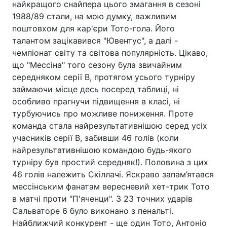
найкращого снайпера цього змагання в сезоні
1988/89 стали, на мою думку, важливим
поштовхом для кар'єри Тото-гола. Його
талантом зацікавився "Ювентус", а далі -
чемпіонат світу та світова популярність. Цікаво,
що "Мессіна" того сезону була звичайним
середняком серії В, протягом усього турніру
займаючи місце десь посеред таблиці, ні
особливо прагнучи підвищення в класі, ні
турбуючись про можливе пониження. Проте
команда стала найрезультативнішою серед усіх
учасників серії В, забивши 46 голів (коли
найрезультативнішою командою будь-якого
турніру був простий середняк!). Половина з цих
46 голів належить Скіллачі. Яскраво запам’ятався
мессінським фанатам вересневий хет-трик Тото
в матчі проти "П'яченци". З 23 точних ударів
Сальваторе 6 було виконано з пенальті.
Найближчий конкурент - ще один Тото, Антоніо