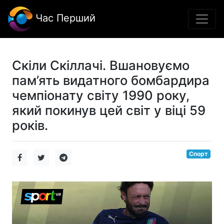
Час Перший
Скіли Скіллачі. Вшановуємо
пам’ять видатного бомбардира
чемпіонату світу 1990 року,
який покинув цей світ у віці 59
років.
Спорт