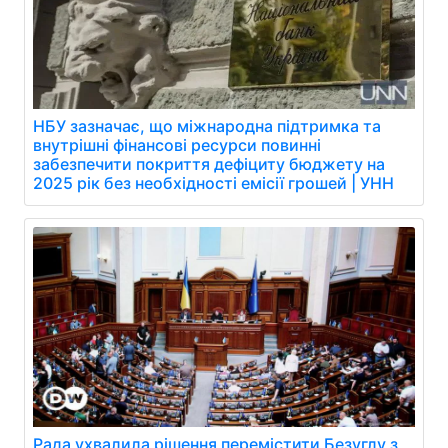
НБУ зазначає, що міжнародна підтримка та
внутрішні фінансові ресурси повинні
забезпечити покриття дефіциту бюджету на
2025 рік без необхідності емісії грошей | УНН
Рада ухвалила рішення перемістити Безуглу з