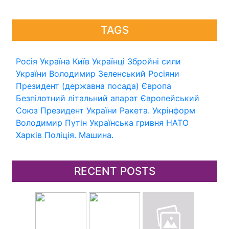
TAGS
Росія
Україна
Київ
Українці
Збройні сили
України
Володимир Зеленський
Росіяни
Президент (державна посада)
Європа
Безпілотний літальний апарат
Європейський
Союз
Президент України
Ракета.
Укрінформ
Володимир Путін
Українська гривня
НАТО
Харків
Поліція.
Машина.
RECENT POSTS