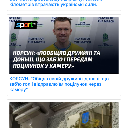
кілометрів втрачають українські сили.
КОРСУН: "Обіцяв своїй дружині і доньці, що
заб'ю гол і відправлю їм поцілунок через
камеру"