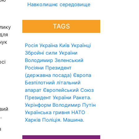
Навколишнє середовище
TAGS
елику
 для
чук
Росія
Україна
Київ
Українці
Збройні сили України
Володимир Зеленський
осі
Росіяни
Президент
(державна посада)
Європа
Безпілотний літальний
апарат
Європейський Союз
Президент України
Ракета.
Укрінформ
Володимир Путін
ивий
Українська гривня
НАТО
.
Харків
Поліція.
Машина.
в