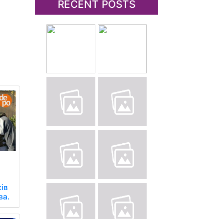
RECENT POSTS
ів
ва.