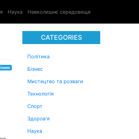
я
Наука
Навколишнє середовище
CATEGORIES
Політика
Бізнес
Бізнес
Мистецтво та розваги
Технологія
Спорт
Здоров'я
Наука
ною