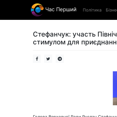
Час Перший
Політика
Бізне
Стефанчук: участь Північ
стимулом для приєднанн
Голова Верховної Ради Руслан Стефанчук