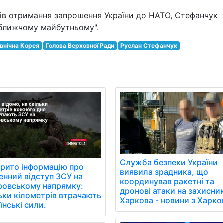
нів отримання запрошення України до НАТО, Стефанчук
йближчому майбутньому".
івнічна Корея
Голова Верховної Ради
Руслан Стефанчук
Служба безпеки України
рито інформацію про
виявила зрадника, що
нний відступ ЗСУ на
координував ракетні та
ровському напрямку:
дронові атаки на захисник
ьки кілометрів втрачають
Харкова - новини з Харко
їнські сили.