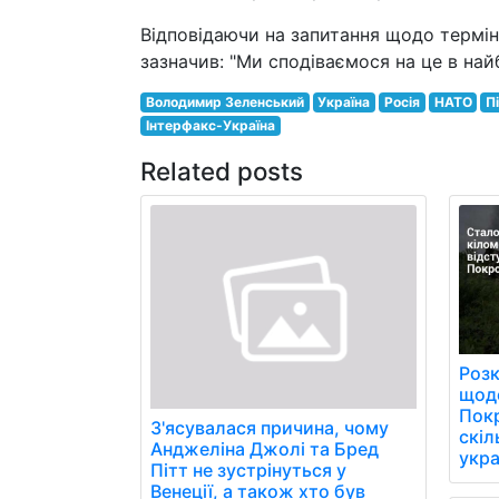
Відповідаючи на запитання щодо термі
зазначив: "Ми сподіваємося на це в на
Володимир Зеленський
Україна
Росія
НАТО
П
Інтерфакс-Україна
Related posts
Розк
щоде
Пок
З'ясувалася причина, чому
скіл
Анджеліна Джолі та Бред
укра
Пітт не зустрінуться у
Венеції, а також хто був