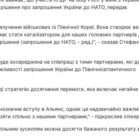
 рішення про запрошення України до НАТО, передає
алучення військових із Північної Кореї. Вона створює в
 має стати каталізатором для наших головних партнерів
ішення (запрошення до НАТО, - ред.)", - сказав Стефан
буде зосереджена на співпраці з тими партнерами, які д
жливості запрошення України до Північноатлантичного
ді стратегію досягнення перемоги, яка включає негайне
нозначне вступу в Альянс, однак це надзвичайно важл
ойти спільно з нашими партнерами," - підкреслив спікер
спільним зусиллям можна досягти бажаного результату 