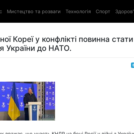
с
Мистецтво та розваги
Технологія
Спорт
Здоров'
ної Кореї у конфлікті повинна стати
я України до НАТО.
 вважає, що участь КНДР на боці Росії у війні з Украї