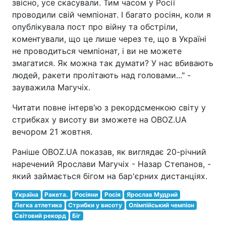
звісно, усе скасували. Тим часом у Росії
проводили свій чемпіонат. І багато росіян, коли я
опублікувала пост про війну та обстріли,
коментували, що це лише через те, що в Україні
не проводиться чемпіонат, і ви не можете
змагатися. Як можна так думати? У нас вбивають
людей, ракети пролітають над головами..." -
зауважила Магучіх.
Читати повне інтерв'ю з рекордсменкою світу у
стрибках у висоту ви зможете на OBOZ.UA
вечором 21 жовтня.
Раніше OBOZ.UA показав, як виглядає 20-річний
наречений Ярослави Магучіх - Назар Степанов, -
який займається бігом на бар'єрних дистанціях.
Україна
Ракета.
Росіяни
Росія
Ярослав Мудрий
Легка атлетика
Стрибки у висоту
Олімпійський чемпіон
Світовий рекорд
Біг