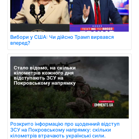
Вибори у США: Чи дійсно Трамп вирвався
вперед?
Розкрито інформацію про щоденний відступ
ЗСУ на Покровському напрямку: скільки
кілометрів втрачають українські сили.