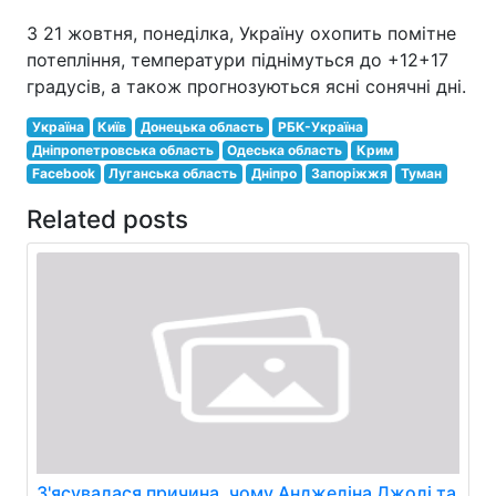
З 21 жовтня, понеділка, Україну охопить помітне
потепління, температури піднімуться до +12+17
градусів, а також прогнозуються ясні сонячні дні.
Україна
Київ
Донецька область
РБК-Україна
Дніпропетровська область
Одеська область
Крим
Facebook
Луганська область
Дніпро
Запоріжжя
Туман
Related posts
З'ясувалася причина, чому Анджеліна Джолі та