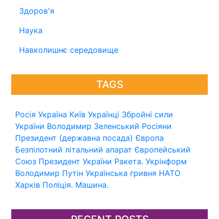
Здоров'я
Наука
Навколишнє середовище
TAGS
Росія
Україна
Київ
Українці
Збройні сили
України
Володимир Зеленський
Росіяни
Президент (державна посада)
Європа
Безпілотний літальний апарат
Європейський
Союз
Президент України
Ракета.
Укрінформ
Володимир Путін
Українська гривня
НАТО
Харків
Поліція.
Машина.