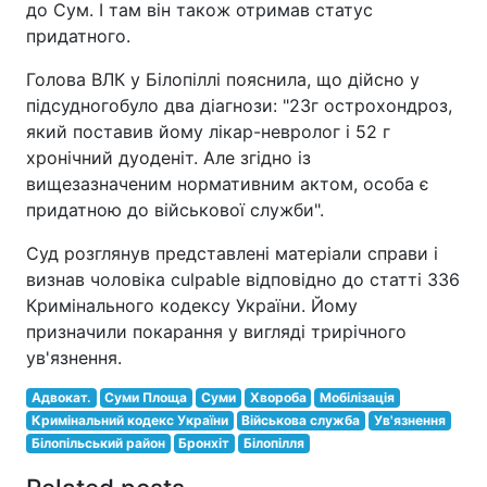
до Сум. І там він також отримав статус
придатного.
Голова ВЛК у Білопіллі пояснила, що дійсно у
підсудногобуло два діагнози: "23г острохондроз,
який поставив йому лікар-невролог і 52 г
хронічний дуоденіт. Але згідно із
вищезазначеним нормативним актом, особа є
придатною до військової служби".
Суд розглянув представлені матеріали справи і
визнав чоловіка culpable відповідно до статті 336
Кримінального кодексу України. Йому
призначили покарання у вигляді трирічного
ув'язнення.
Адвокат.
Суми Площа
Суми
Хвороба
Мобілізація
Кримінальний кодекс України
Військова служба
Ув'язнення
Білопільський район
Бронхіт
Білопілля