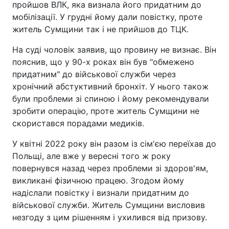
пройшов ВЛК, яка визнала його придатним до
мобілізації. У грудні йому дали повістку, проте
житель Сумщини так і не прийшов до ТЦК.
На суді чоловік заявив, що провину не визнає. Він
пояснив, що у 90-х роках він був "обмежено
придатним" до військової служби через
хронічний абстуктивний бронхіт. У нього також
були проблеми зі спиною і йому рекомендували
зробити операцію, проте житель Сумщини не
скористався порадами медиків.
У квітні 2022 року він разом із сім'єю переїхав до
Польщі, але вже у вересні того ж року
повернувся назад через проблеми зі здоров'ям,
викликані фізичною працею. Згодом йому
надіслали повістку і визнали придатним до
військової служби. Житель Сумщини висловив
незгоду з цим рішенням і ухилився від призову.