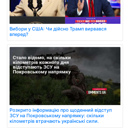
Вибори у США: Чи дійсно Трамп вирвався
вперед?
Розкрито інформацію про щоденний відступ
ЗСУ на Покровському напрямку: скільки
кілометрів втрачають українські сили.