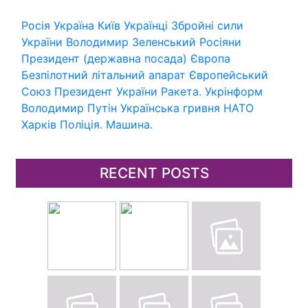
Росія
Україна
Київ
Українці
Збройні сили
України
Володимир Зеленський
Росіяни
Президент (державна посада)
Європа
Безпілотний літальний апарат
Європейський
Союз
Президент України
Ракета.
Укрінформ
Володимир Путін
Українська гривня
НАТО
Харків
Поліція.
Машина.
RECENT POSTS