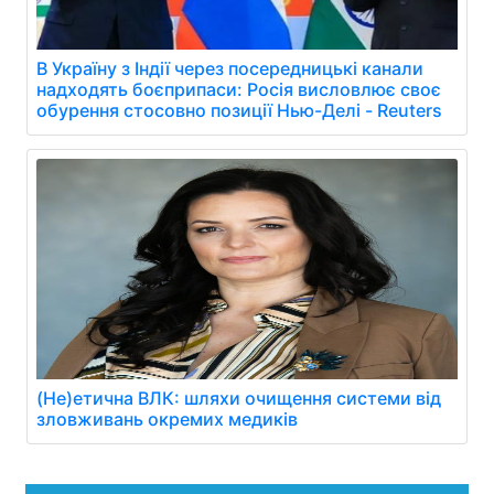
В Україну з Індії через посередницькі канали
надходять боєприпаси: Росія висловлює своє
обурення стосовно позиції Нью-Делі - Reuters
(Не)етична ВЛК: шляхи очищення системи від
зловживань окремих медиків