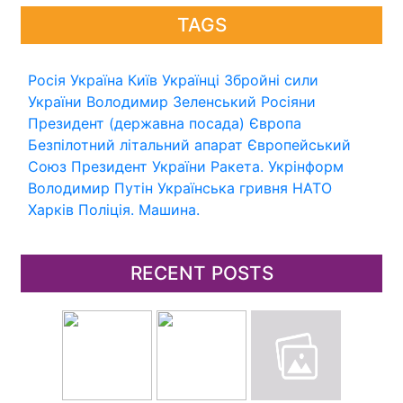
TAGS
Росія
Україна
Київ
Українці
Збройні сили
України
Володимир Зеленський
Росіяни
Президент (державна посада)
Європа
Безпілотний літальний апарат
Європейський
Союз
Президент України
Ракета.
Укрінформ
Володимир Путін
Українська гривня
НАТО
Харків
Поліція.
Машина.
RECENT POSTS