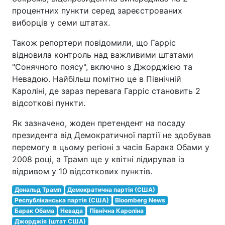
процентних пункти серед зареєстрованих
виборців у семи штатах.
Також репортери повідомили, що Гарріс
відновила контроль над важливими штатами
"Сонячного поясу", включно з Джорджією та
Невадою. Найбільш помітно це в Північній
Кароліні, де зараз перевага Гарріс становить 2
відсоткові пункти.
Як зазначено, жоден претендент на посаду
президента від Демократичної партії не здобував
перемогу в цьому регіоні з часів Барака Обами у
2008 році, а Трамп ще у квітні лідирував із
відривом у 10 відсоткових пунктів.
Дональд Трамп
Демократична партія (США)
Республіканська партія (США)
Bloomberg News
Барак Обама
Невада
Північна Кароліна
Джорджія (штат США)