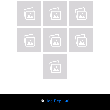
©
Час Перший