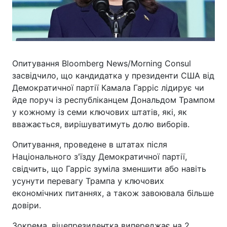
Опитування Bloomberg News/Morning Consul
засвідчило, що кандидатка у президенти США від
Демократичної партії Камала Гарріс лідирує чи
йде поруч із республіканцем Дональдом Трампом
у кожному із семи ключових штатів, які, як
вважається, вирішуватимуть долю виборів.
Опитування, проведене в штатах після
Національного з'їзду Демократичної партії,
свідчить, що Гарріс зуміла зменшити або навіть
усунути перевагу Трампа у ключових
економічних питаннях, а також завоювала більше
довіри.
Зокрема, віцепрезидентка випереджає на 2