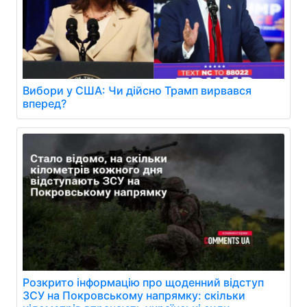
Вибори у США: Чи дійсно Трамп вирвався
вперед?
Розкрито інформацію про щоденний відступ
ЗСУ на Покровському напрямку: скільки