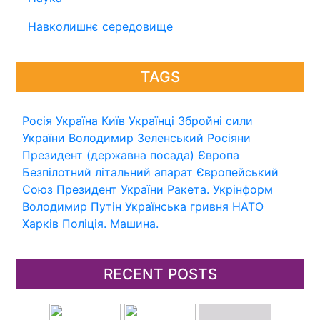
Навколишнє середовище
TAGS
Росія
Україна
Київ
Українці
Збройні сили
України
Володимир Зеленський
Росіяни
Президент (державна посада)
Європа
Безпілотний літальний апарат
Європейський
Союз
Президент України
Ракета.
Укрінформ
Володимир Путін
Українська гривня
НАТО
Харків
Поліція.
Машина.
RECENT POSTS