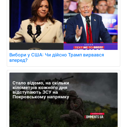
Вибори у США: Чи дійсно Трамп вирвався
вперед?