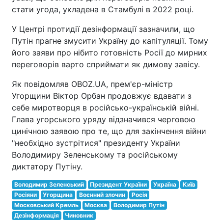
стати угода, укладена в Стамбулі в 2022 році.
У Центрі протидії дезінформації зазначили, що
Путін прагне змусити Україну до капітуляції. Тому
його заяви про нібито готовність Росії до мирних
переговорів варто сприймати як димову завісу.
Як повідомляв OBOZ.UA, прем'єр-міністр
Угорщини Віктор Орбан продовжує вдавати з
себе миротворця в російсько-українській війні.
Глава угорського уряду відзначився черговою
цинічною заявою про те, що для закінчення війни
"необхідно зустрітися" президенту України
Володимиру Зеленському та російському
диктатору Путіну.
Володимир Зеленський
Президент України
Україна
Київ
Росіяни
Угорщина
Воєнний злочин
Росія
Московський Кремль
Москва
Володимир Путін
Дезінформація
Чиновник