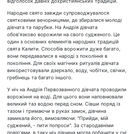
відголосок давніх дохристиянських традицій.
Народне свято завжди супроводжувалося
святковими вечорницями, де збиралися молоді
дівчата та парубки. На Андрія дівчата
обов'язково ворожили на свого судженого. Це
один з основних елементів народних традицій
свята Калити. Способів ворожити дуже багато,
вони передавалися в народі з покоління в
покоління. Для своїх магічних ритуалів дівчата
використовували дзеркало, воду, чобітки, свічки,
гребінець та багато іншого.
У ніч на Андрія Первозванного дівчата проводили
ворожіння на воді. Для цього вони наповнювали
великий таз водою перед сном. Сівши поряд із
тазом і тримаючи в руках замок, дівчина
замикала його, вимовляючи: "Прийди, мій
суджений, - пити попроси". За стародавніми
повір'ями, в таку ніч дівчина могла побачити у сні