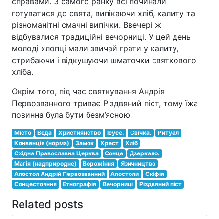
справами. З самого ранку всі починали
готуватися до свята, випікаючи хліб, калиту та
різноманітні смачні випічки. Ввечері ж
відбувалися традиційні вечорниці. У цей день
молоді хлопці мали звичай грати у калиту,
стрибаючи і відкушуючи шматочки святкового
хліба.
Окрім того, під час святкування Андрія
Первозванного триває Різдвяний піст, тому їжа
повинна була бути безм’ясною.
Місто
Вода
Християнство
Ісусе.
Свічка.
Ритуал
Конвенція (норма)
Замок
Хрест
Хліб
Східна Православна Церква
Сонце
Дзеркало.
Магія (надприродне)
Ворожіння
Язичництво
Апостол Андрій Первозванний
Апостоли
Скіфія
Сонцестояння
Етнографія
Вечорниці
Різдвяний піст
Related posts