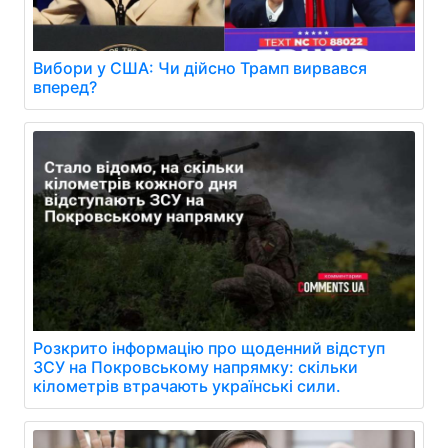
Вибори у США: Чи дійсно Трамп вирвався
вперед?
Розкрито інформацію про щоденний відступ
ЗСУ на Покровському напрямку: скільки
кілометрів втрачають українські сили.