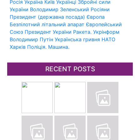
Росія
Україна
Київ
Українці
Збройні сили
України
Володимир Зеленський
Росіяни
Президент (державна посада)
Європа
Безпілотний літальний апарат
Європейський
Союз
Президент України
Ракета.
Укрінформ
Володимир Путін
Українська гривня
НАТО
Харків
Поліція.
Машина.
RECENT POSTS