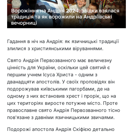
Гадання в ніч на Андрія: як язичницькі традиції
злилися з християнськими віруваннями.
Свято Андрія Первозванного має величезну
цінність для України, оскільки цей святий є
першим учнем Ісуса Христа - одним з
дванадцяти апостолів. У своїх проповідях він
подорожував київськими пагорбами, де на
одному з них встановив хрест і прорік, що на
цих територіях виросте потужне місто. Проте
православне свято Андрія Первозванного тісно
пов'язане з давніми язичницькими звичаями.
Подорожі апостола Андрія Скіфією детально