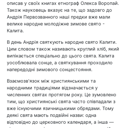
описав у своїх книгах етнограф Олекса Воропай.
Також науковець вказує на те, що задовго до
Андрія Первозванного наші предки вже мали
велике народне молодіжне зимове свято -
Калита.
В день Андрія святкують народне свято Калити.
Цим словом також називають круглий хліб, який
випікається спеціально до цього свята. Калита
уособлювала сонце, а святкування проходило
напередодні зимового сонцестояння.
Взаємозв'язок між християнськими та
народними традиціями відзначається у
численних святах протягом року. Це зумовлено
тим, що християнські свята часто співпадали з
вже існуючими язичницькими обрядами. Тому
деякі свята мають подвійні назви: одна
відповідно до церковного календаря, а інша —