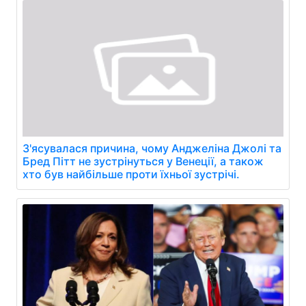
З'ясувалася причина, чому Анджеліна Джолі та
Бред Пітт не зустрінуться у Венеції, а також
хто був найбільше проти їхньої зустрічі.