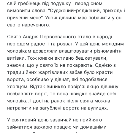
свій гребінець під подушку і перед сном
вимовити слова: "Суджений-ряджений, приходь і
причеши мене". Уночі дівчина має побачити у сні
свого нареченого.
Свято Андрія Первозванного стало в народі
періодом радості та розваг. У цей день молодим
чоловікам дозволяли влаштовувати різноманітні
витівки. Тож юнаки активно бешкетували,
знаючи, що у свято їх не покарають. Однією з
традиційних жартівливих забав було красти
ворота, особливо у дівчат, які подобалися
хлопцям. Відтак виникло повір'я: якщо дівчину
позбавлять воріт, то вона швидко знайде собі
чоловіка. І досі на ранок після свята можна
натрапити на загублені ворота на вулицях.
У святковий день зазвичай не прийнято
займатися важкою працею чи домашніми