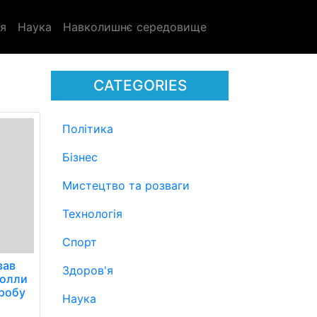
я
Наука
Навколишнє середовище
CATEGORIES
Політика
Бізнес
Мистецтво та розваги
Технологія
Спорт
вав
Здоров'я
болли
пробу
Наука