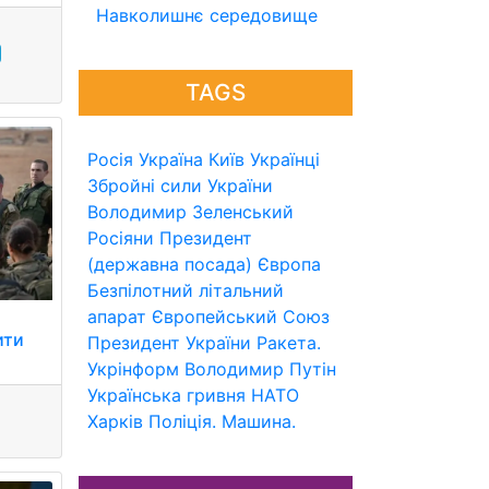
Навколишнє середовище
TAGS
Росія
Україна
Київ
Українці
Збройні сили України
Володимир Зеленський
Росіяни
Президент
(державна посада)
Європа
Безпілотний літальний
апарат
Європейський Союз
ити
Президент України
Ракета.
Укрінформ
Володимир Путін
Українська гривня
НАТО
Харків
Поліція.
Машина.