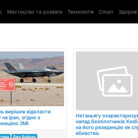
с
Мистецтво та розваги
Технологія
Спорт
Здоров'
ль вирішив відкласти
Нетаньягу охарактеризу
 на Іран, згідно з
напад безпілотників Хез
рмацією ЗМІ.
на його резиденцію як с
вбивства.
ітика
Джо Байден