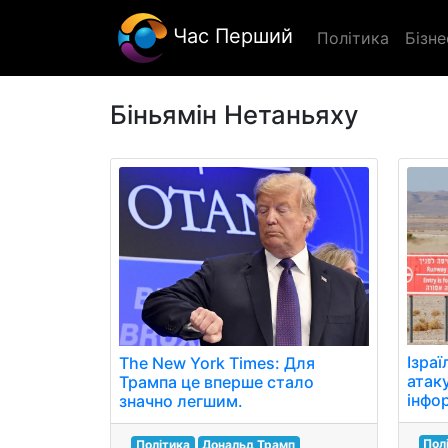
Час Перший
Політика
Бізне
Біньямін Нетаньяху
Ізраї
The New York Times: Для
атаку
Трампа це вперше стало
інфо
значно легшим.
Пол
Політика
Дональд Трамп