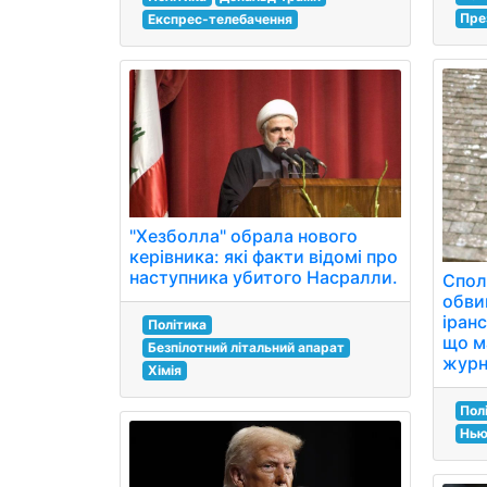
Пре
Експрес-телебачення
"Хезболла" обрала нового
керівника: які факти відомі про
наступника убитого Насралли.
Спол
обви
іранс
Політика
що м
Безпілотний літальний апарат
журн
Хімія
Пол
Нью