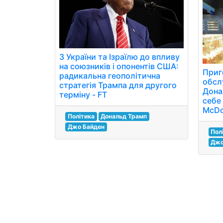
З України та Ізраїлю до впливу
на союзників і опонентів США:
Приг
радикальна геополітична
обслу
стратегія Трампа для другого
Дона
терміну - FT
себе 
McDon
Політика
Дональд Трамп
Джо Байден
Пол
Джо