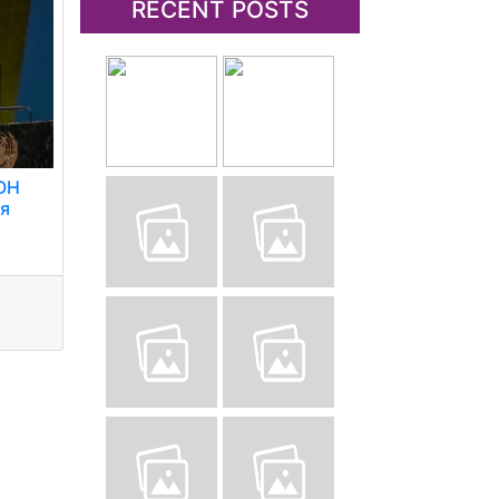
RECENT POSTS
ОН
ня
і
.