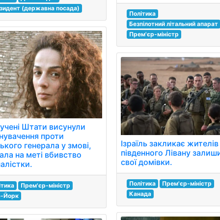
зидент (державна посада)
Політика
Безпілотний літальний апарат
Прем'єр-міністр
учені Штати висунули
нувачення проти
Ізраїль закликає жителів
ького генерала у змові,
південного Лівану залиш
ала на меті вбивство
свої домівки.
алістки.
Політика
Прем'єр-міністр
ітика
Прем'єр-міністр
Канада
-Йорк