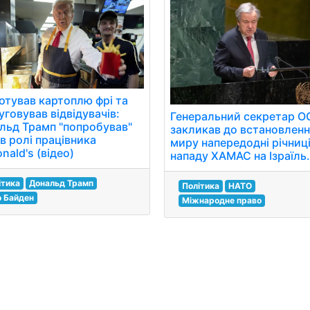
отував картоплю фрі та
говував відвідувачів:
Генеральний секретар О
льд Трамп "попробував"
закликав до встановлен
в ролі працівника
миру напередодні річниц
ald's (відео)
нападу ХАМАС на Ізраїль
ітика
Дональд Трамп
Політика
НАТО
 Байден
Міжнародне право