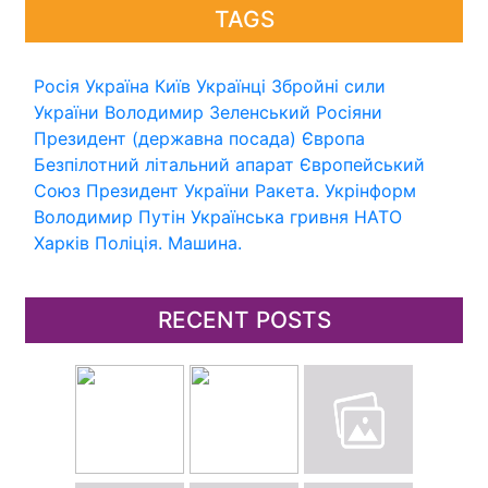
TAGS
Росія
Україна
Київ
Українці
Збройні сили
України
Володимир Зеленський
Росіяни
Президент (державна посада)
Європа
Безпілотний літальний апарат
Європейський
Союз
Президент України
Ракета.
Укрінформ
Володимир Путін
Українська гривня
НАТО
Харків
Поліція.
Машина.
RECENT POSTS