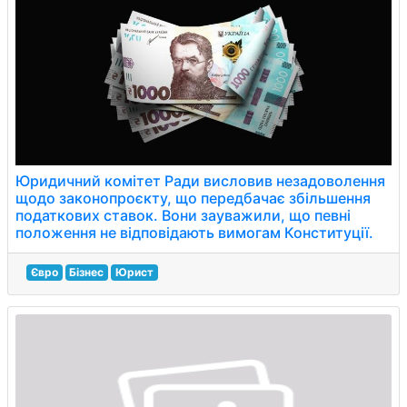
Юридичний комітет Ради висловив незадоволення
щодо законопроєкту, що передбачає збільшення
податкових ставок. Вони зауважили, що певні
положення не відповідають вимогам Конституції.
Євро
Бізнес
Юрист