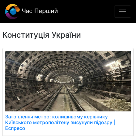
Час Перший
Конституція України
Затоплення метро: колишньому керівнику
Київського метрополітену висунули підозру |
Еспресо