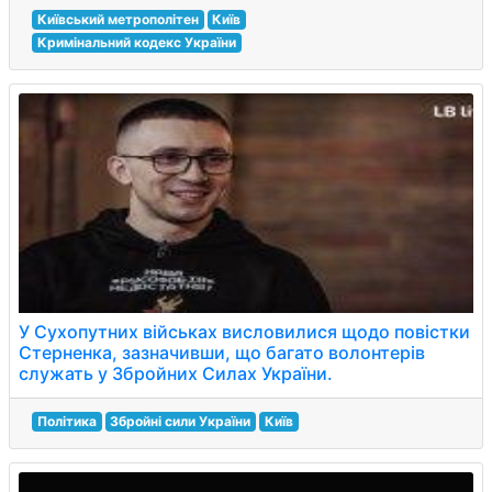
Київський метрополітен
Київ
Кримінальний кодекс України
У Сухопутних військах висловилися щодо повістки
Стерненка, зазначивши, що багато волонтерів
служать у Збройних Силах України.
Політика
Збройні сили України
Київ