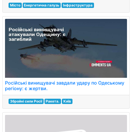
Місто
Енергетична галузь
Інфраструктура
Російські винищувачі завдали удару по Одеському
регіону: є жертви.
Збройні сили Росії
Ракета.
Київ