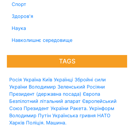
Спорт
Здоров'я
Наука
Навколишнє середовище
TAGS
Росія
Україна
Київ
Українці
Збройні сили
України
Володимир Зеленський
Росіяни
Президент (державна посада)
Європа
Безпілотний літальний апарат
Європейський
Союз
Президент України
Ракета.
Укрінформ
Володимир Путін
Українська гривня
НАТО
Харків
Поліція.
Машина.