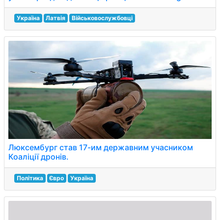
Україна
Латвія
Військовослужбовці
Люксембург став 17-им державним учасником
Коаліції дронів.
Політика
Євро
Україна