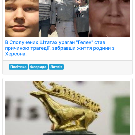
В Сполучених Штатах ураган "Гелен" став
причиною трагедії, забравши життя родини з
Херсона.
Політика
Флорида
Латвія