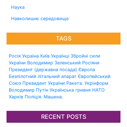
Наука
Навколишнє середовище
TAGS
Росія
Україна
Київ
Українці
Збройні сили
України
Володимир Зеленський
Росіяни
Президент (державна посада)
Європа
Безпілотний літальний апарат
Європейський
Союз
Президент України
Ракета.
Укрінформ
Володимир Путін
Українська гривня
НАТО
Харків
Поліція.
Машина.
RECENT POSTS