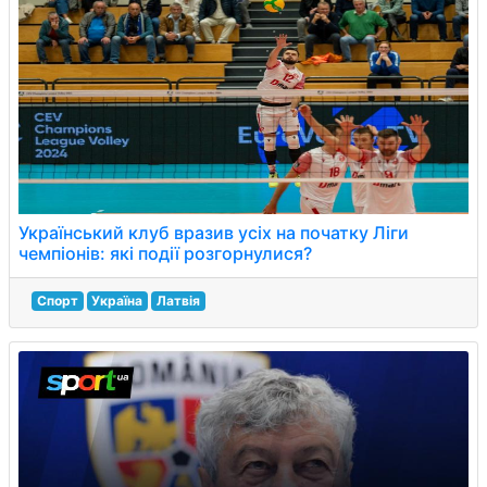
Український клуб вразив усіх на початку Ліги
чемпіонів: які події розгорнулися?
Спорт
Україна
Латвія