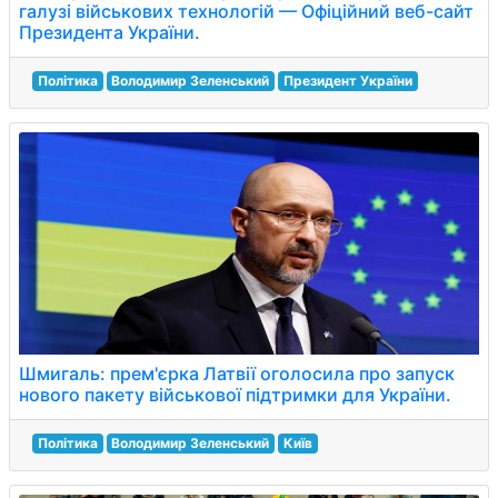
галузі військових технологій — Офіційний веб-сайт
Президента України.
Політика
Володимир Зеленський
Президент України
Шмигаль: прем'єрка Латвії оголосила про запуск
нового пакету військової підтримки для України.
Політика
Володимир Зеленський
Київ