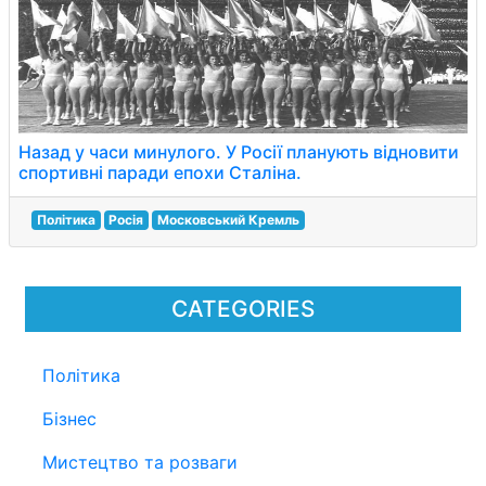
Назад у часи минулого. У Росії планують відновити
спортивні паради епохи Сталіна.
Політика
Росія
Московський Кремль
CATEGORIES
Політика
Бізнес
Мистецтво та розваги