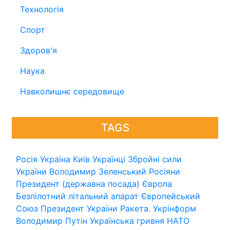
Технологія
Спорт
Здоров'я
Наука
Навколишнє середовище
TAGS
Росія
Україна
Київ
Українці
Збройні сили
України
Володимир Зеленський
Росіяни
Президент (державна посада)
Європа
Безпілотний літальний апарат
Європейський
Союз
Президент України
Ракета.
Укрінформ
Володимир Путін
Українська гривня
НАТО